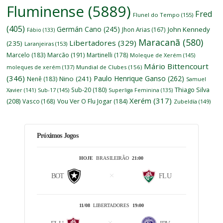
Fluminense
(5889)
Fred
Flunel do Tempo
(155)
(405)
Germán Cano
(245)
John Kennedy
Jhon Arias
(167)
Fábio
(133)
Maracanã
(580)
Libertadores
(329)
(235)
Laranjeiras
(153)
Marcelo
(183)
Marcão
(191)
Martinelli
(178)
Moleque de Xerém
(145)
Mário Bittencourt
moleques de xerém
(137)
Mundial de Clubes
(156)
(346)
Paulo Henrique Ganso
(262)
Nino
(241)
Nenê
(183)
Samuel
Thiago Silva
Sub-20
(180)
Xavier
(141)
Sub-17
(145)
Superliga Feminina
(135)
Xerém
(317)
(208)
Vasco
(168)
Vou Ver O Flu Jogar
(184)
Zubeldía
(149)
Próximos Jogos
HOJE
BRASILEIRÃO
21:00
BOT
FLU
11/08
LIBERTADORES
19:00