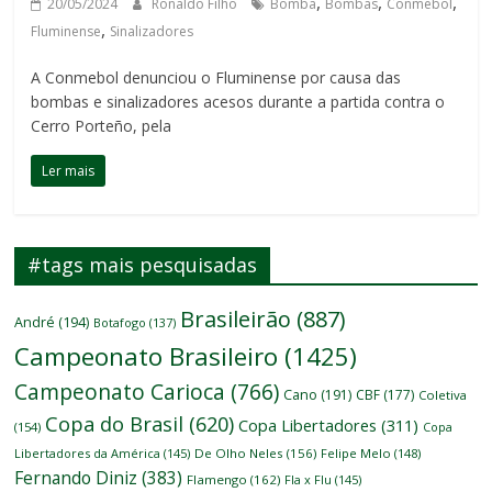
,
,
,
20/05/2024
Ronaldo Filho
Bomba
Bombas
Conmebol
,
Fluminense
Sinalizadores
A Conmebol denunciou o Fluminense por causa das
bombas e sinalizadores acesos durante a partida contra o
Cerro Porteño, pela
Ler mais
#tags mais pesquisadas
Brasileirão
(887)
André
(194)
Botafogo
(137)
Campeonato Brasileiro
(1425)
Campeonato Carioca
(766)
Cano
(191)
CBF
(177)
Coletiva
Copa do Brasil
(620)
Copa Libertadores
(311)
(154)
Copa
Libertadores da América
(145)
De Olho Neles
(156)
Felipe Melo
(148)
Fernando Diniz
(383)
Flamengo
(162)
Fla x Flu
(145)