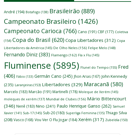
Brasileirão
(889)
André
(194)
Botafogo
(138)
Campeonato Brasileiro
(1426)
Campeonato Carioca
(766)
Cano
(191)
CBF
(177)
Coletiva
Copa do Brasil
(620)
Copa Libertadores
(312)
(154)
Copa
Libertadores da América
(145)
De Olho Neles
(156)
Felipe Melo
(148)
Fernando Diniz
(383)
Flamengo
(162)
Fla x Flu
(145)
Fluminense
(5895)
Fred
Flunel do Tempo
(155)
(406)
Germán Cano
(245)
John Kennedy
Jhon Arias
(167)
Fábio
(133)
Maracanã
(580)
Libertadores
(329)
(235)
Laranjeiras
(153)
Marcelo
(183)
Marcão
(191)
Martinelli
(178)
Moleque de Xerém
(145)
Mário Bittencourt
moleques de xerém
(137)
Mundial de Clubes
(156)
(346)
Paulo Henrique Ganso
(262)
Nino
(241)
Nenê
(183)
Samuel
Thiago Silva
Sub-20
(180)
Xavier
(141)
Sub-17
(145)
Superliga Feminina
(135)
Xerém
(317)
(208)
Vasco
(168)
Vou Ver O Flu Jogar
(184)
Zubeldía
(150)