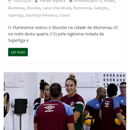
,
,
14/03/2024
Raffael Siqueira
#VôleiNoSporTV
Ariane
,
,
,
,
,
Blumenau
Bluvolei
Canal Vôlei Brasil
Fluminense
Galegão
,
,
Superliga
Superliga Feminina
Uzelac
O Fluminense visitou o Bluvolei na cidade de Blumenau-SC
na noite desta quarta (13) pela vigésima rodada da
Superliga e
Ler mais