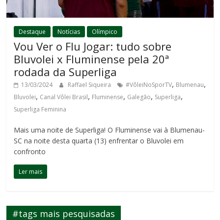
Destaque
Notícias
Olímpico
Vou Ver o Flu Jogar: tudo sobre
Bluvolei x Fluminense pela 20ª
rodada da Superliga
,
,
13/03/2024
Raffael Siqueira
#VôleiNoSporTV
Blumenau
,
,
,
,
,
Bluvolei
Canal Vôlei Brasil
Fluminense
Galegão
Superliga
Superliga Feminina
Mais uma noite de Superliga! O Fluminense vai à Blumenau-
SC na noite desta quarta (13) enfrentar o Bluvolei em
confronto
Ler mais
#tags mais pesquisadas