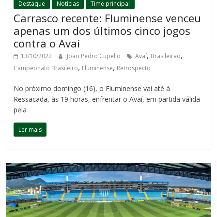
Destaque
Notícias
Time principal
Carrasco recente: Fluminense venceu
apenas um dos últimos cinco jogos
contra o Avaí
,
,
13/10/2022
João Pedro Cupello
Avaí
Brasileirão
,
,
Campeonato Brasileiro
Fluminense
Retrospecto
No próximo domingo (16), o Fluminense vai até à
Ressacada, às 19 horas, enfrentar o Avaí, em partida válida
pela
Ler mais