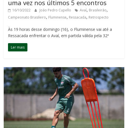
uma vez nos últimos 5 encontros
,
,
16/10/2022
João Pedro Cupello
Avaí
Brasileirão
,
,
,
Campeonato Brasileiro
Fluminense
Ressacada
Retrospecto
Às 19 horas desse domingo (16), o Fluminense vai até a
Ressacada enfrentar o Avaí, em partida válida pela 32ª
Ler mais