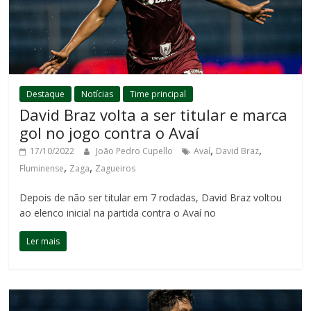
Destaque
Notícias
Time principal
David Braz volta a ser titular e marca
gol no jogo contra o Avaí
,
,
17/10/2022
João Pedro Cupello
Avaí
David Braz
,
,
Fluminense
Zaga
Zagueiros
Depois de não ser titular em 7 rodadas, David Braz voltou
ao elenco inicial na partida contra o Avaí no
Ler mais