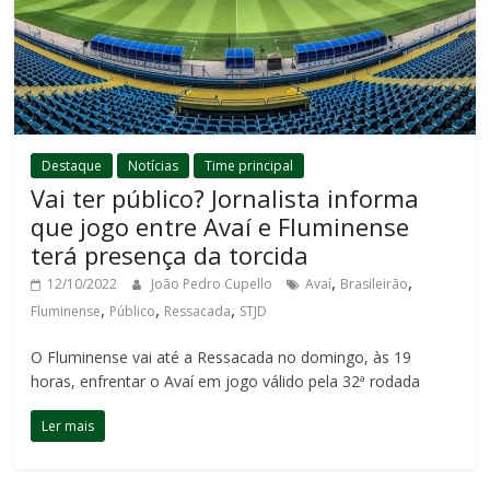
Destaque
Notícias
Time principal
Vai ter público? Jornalista informa
que jogo entre Avaí e Fluminense
terá presença da torcida
,
,
12/10/2022
João Pedro Cupello
Avaí
Brasileirão
,
,
,
Fluminense
Público
Ressacada
STJD
O Fluminense vai até a Ressacada no domingo, às 19
horas, enfrentar o Avaí em jogo válido pela 32ª rodada
Ler mais