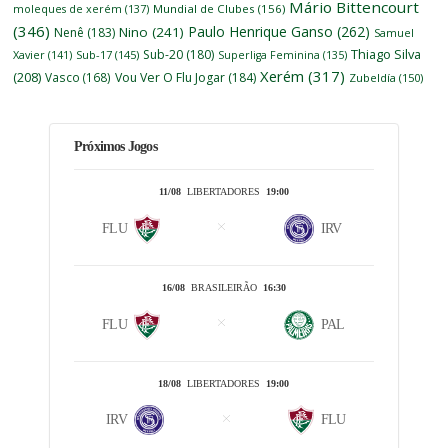
Mário Bittencourt
moleques de xerém
(137)
Mundial de Clubes
(156)
(346)
Paulo Henrique Ganso
(262)
Nino
(241)
Nenê
(183)
Samuel
Thiago Silva
Sub-20
(180)
Xavier
(141)
Sub-17
(145)
Superliga Feminina
(135)
Xerém
(317)
(208)
Vasco
(168)
Vou Ver O Flu Jogar
(184)
Zubeldía
(150)
Próximos Jogos
11/08
LIBERTADORES
19:00
FLU
IRV
16/08
BRASILEIRÃO
16:30
FLU
PAL
18/08
LIBERTADORES
19:00
IRV
FLU