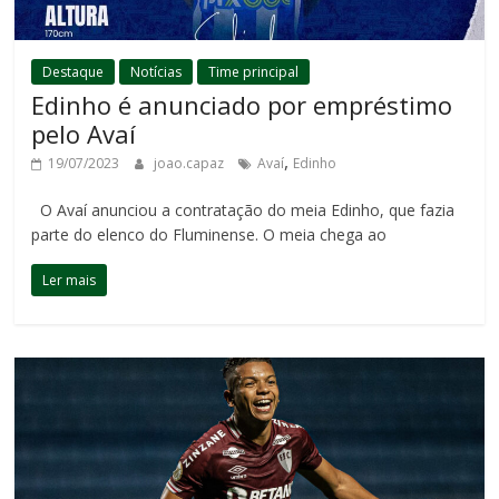
Destaque
Notícias
Time principal
Edinho é anunciado por empréstimo
pelo Avaí
,
19/07/2023
joao.capaz
Avaí
Edinho
O Avaí anunciou a contratação do meia Edinho, que fazia
parte do elenco do Fluminense. O meia chega ao
Ler mais