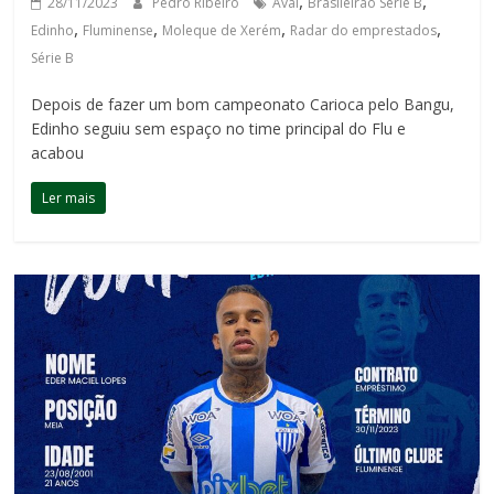
,
,
28/11/2023
Pedro Ribeiro
Avaí
Brasileirão Série B
,
,
,
,
Edinho
Fluminense
Moleque de Xerém
Radar do emprestados
Série B
Depois de fazer um bom campeonato Carioca pelo Bangu,
Edinho seguiu sem espaço no time principal do Flu e
acabou
Ler mais