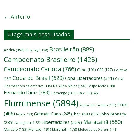
← Anterior
#tags mais pesquisadas
Brasileirão
(889)
André
(194)
Botafogo
(138)
Campeonato Brasileiro
(1426)
Campeonato Carioca
(766)
Cano
(191)
CBF
(177)
Coletiva
Copa do Brasil
(620)
Copa Libertadores
(311)
(154)
Copa
Libertadores da América
(145)
De Olho Neles
(156)
Felipe Melo
(148)
Fernando Diniz
(383)
Flamengo
(162)
Fla x Flu
(145)
Fluminense
(5894)
Fred
Flunel do Tempo
(155)
(406)
Germán Cano
(245)
John Kennedy
Jhon Arias
(167)
Fábio
(133)
Maracanã
(580)
Libertadores
(329)
(235)
Laranjeiras
(153)
Marcelo
(183)
Marcão
(191)
Martinelli
(178)
Moleque de Xerém
(145)