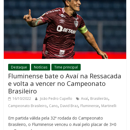
Destaque
Notícias
Time principal
Fluminense bate o Avaí na Ressacada
e volta a vencer no Campeonato
Brasileiro
,
,
16/10/2022
João Pedro Cupello
Avaí
Brasileirão
,
,
,
,
Campeonato Brasileiro
Cano
David Braz
Fluminense
Martinelli
Em partida válida pela 32ª rodada do Campeonato
Brasileiro, o Fluminense venceu o Avaí pelo placar de 3×0