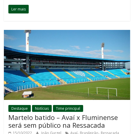
Ler mais
Destaque
Notícias
Time principal
Martelo batido – Avaí x Fluminense
será sem público na Ressacada
,
,
15/10/2022
João Gurgel
Avaí
Brasileirão
Ressacada