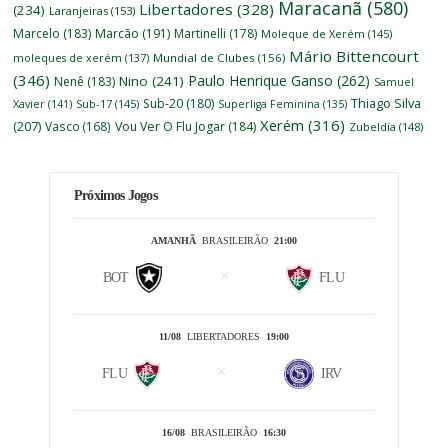
Maracanã
(580)
Libertadores
(328)
(234)
Laranjeiras
(153)
Marcelo
(183)
Marcão
(191)
Martinelli
(178)
Moleque de Xerém
(145)
Mário Bittencourt
moleques de xerém
(137)
Mundial de Clubes
(156)
(346)
Paulo Henrique Ganso
(262)
Nino
(241)
Nenê
(183)
Samuel
Thiago Silva
Sub-20
(180)
Xavier
(141)
Sub-17
(145)
Superliga Feminina
(135)
Xerém
(316)
(207)
Vasco
(168)
Vou Ver O Flu Jogar
(184)
Zubeldía
(148)
Próximos Jogos
AMANHÃ
BRASILEIRÃO
21:00
BOT
FLU
11/08
LIBERTADORES
19:00
FLU
IRV
16/08
BRASILEIRÃO
16:30