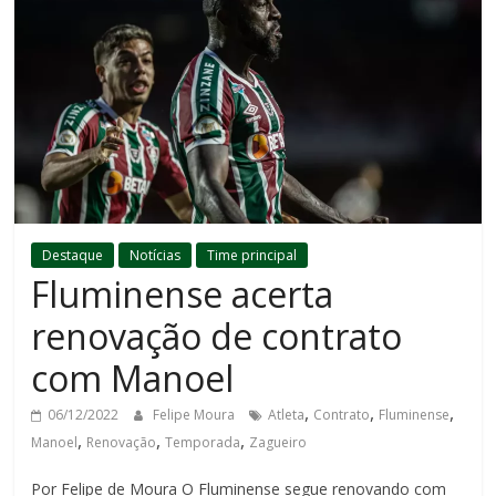
Destaque
Notícias
Time principal
Fluminense acerta
renovação de contrato
com Manoel
,
,
,
06/12/2022
Felipe Moura
Atleta
Contrato
Fluminense
,
,
,
Manoel
Renovação
Temporada
Zagueiro
Por Felipe de Moura O Fluminense segue renovando com