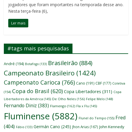
jogadores que foram importantes na temporada desse ano.
Nesta terça-feira (6),
Ler mais
#tags mais pesquisadas
Brasileirão
(884)
André
(194)
Botafogo
(133)
Campeonato Brasileiro
(1424)
Campeonato Carioca
(766)
Cano
(191)
CBF
(177)
Coletiva
Copa do Brasil
(620)
Copa Libertadores
(311)
(154)
Copa
Libertadores da América
(145)
De Olho Neles
(156)
Felipe Melo
(148)
Fernando Diniz
(383)
Flamengo
(162)
Fla x Flu
(145)
Fluminense
(5882)
Fred
Flunel do Tempo
(155)
(404)
Germán Cano
(245)
John Kennedy
Jhon Arias
(167)
Fábio
(133)