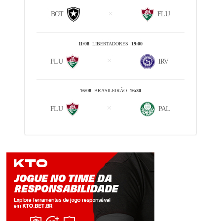
BOT
FLU
11/08
LIBERTADORES
19:00
FLU
IRV
16/08
BRASILEIRÃO
16:30
FLU
PAL