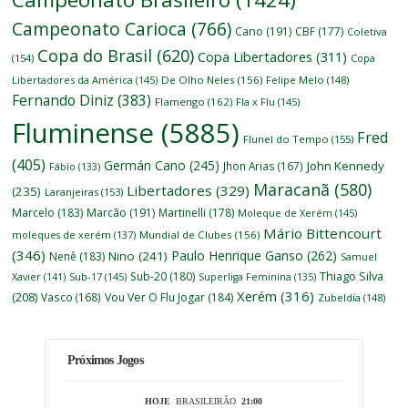
Campeonato Carioca
(766)
Cano
(191)
CBF
(177)
Coletiva
Copa do Brasil
(620)
Copa Libertadores
(311)
(154)
Copa
Libertadores da América
(145)
De Olho Neles
(156)
Felipe Melo
(148)
Fernando Diniz
(383)
Flamengo
(162)
Fla x Flu
(145)
Fluminense
(5885)
Fred
Flunel do Tempo
(155)
(405)
Germán Cano
(245)
John Kennedy
Jhon Arias
(167)
Fábio
(133)
Maracanã
(580)
Libertadores
(329)
(235)
Laranjeiras
(153)
Marcelo
(183)
Marcão
(191)
Martinelli
(178)
Moleque de Xerém
(145)
Mário Bittencourt
moleques de xerém
(137)
Mundial de Clubes
(156)
(346)
Paulo Henrique Ganso
(262)
Nino
(241)
Nenê
(183)
Samuel
Thiago Silva
Sub-20
(180)
Xavier
(141)
Sub-17
(145)
Superliga Feminina
(135)
Xerém
(316)
(208)
Vasco
(168)
Vou Ver O Flu Jogar
(184)
Zubeldía
(148)
Próximos Jogos
HOJE
BRASILEIRÃO
21:00