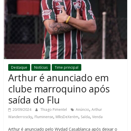
Destaque
Notícias
Time principal
Arthur é anunciado em
clube marroquino após
saída do Flu
,
20/09/2024
Thiago Pimentel
Anúncio
Arthur
,
,
,
,
Wanderroscky
Fluminense
MlksDeXerém
Saída
Venda
Arthur é anunciado pelo Wydad Casablanca após deixar o