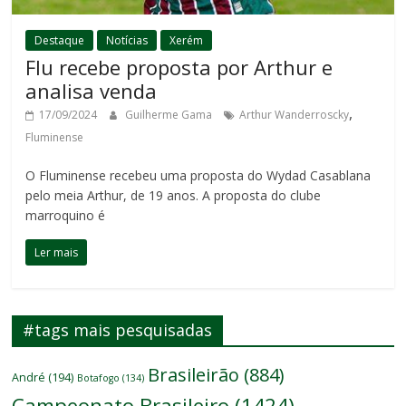
Destaque
Notícias
Xerém
Flu recebe proposta por Arthur e
analisa venda
,
17/09/2024
Guilherme Gama
Arthur Wanderroscky
Fluminense
O Fluminense recebeu uma proposta do Wydad Casablana
pelo meia Arthur, de 19 anos. A proposta do clube
marroquino é
Ler mais
#tags mais pesquisadas
Brasileirão
(884)
André
(194)
Botafogo
(134)
Campeonato Brasileiro
(1424)