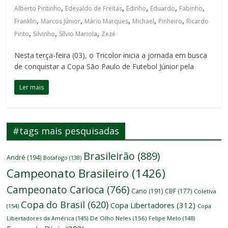
,
,
,
,
,
Alberto Pintinho
Edevaldo de Freitas
Edinho
Eduardo
Fabinho
,
,
,
,
,
Franklin
Marcos Júnior
Mário Marques
Michael
Pinheiro
Ricardo
,
,
,
Pinto
Silvinho
Sílvio Mariola
Zezé
Nesta terça-feira (03), o Tricolor inicia a jornada em busca
de conquistar a Copa São Paulo de Futebol Júnior pela
Ler mais
#tags mais pesquisadas
Brasileirão
(889)
André
(194)
Botafogo
(138)
Campeonato Brasileiro
(1426)
Campeonato Carioca
(766)
Cano
(191)
CBF
(177)
Coletiva
Copa do Brasil
(620)
Copa Libertadores
(312)
(154)
Copa
Libertadores da América
(145)
De Olho Neles
(156)
Felipe Melo
(148)