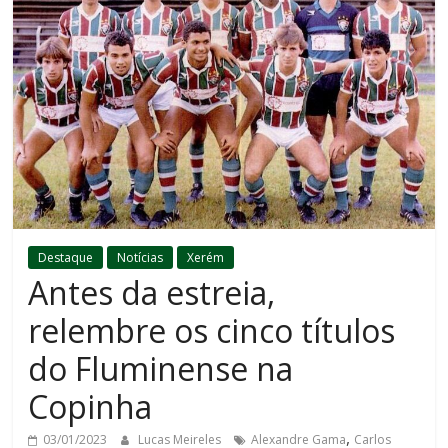
Destaque
Notícias
Xerém
Antes da estreia,
relembre os cinco títulos
do Fluminense na
Copinha
,
03/01/2023
Lucas Meireles
Alexandre Gama
Carlos