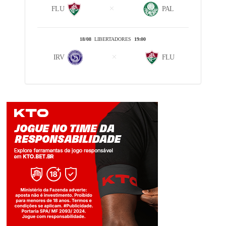
FLU
PAL
18/08
LIBERTADORES
19:00
IRV
FLU