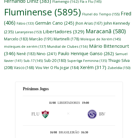
Fernando Diniz
(383)
Flamengo
(162)
Fla x Flu
(145)
Fluminense
(5895)
Fred
Flunel do Tempo
(155)
(406)
Germán Cano
(245)
John Kennedy
Jhon Arias
(167)
Fábio
(133)
Maracanã
(580)
Libertadores
(329)
(235)
Laranjeiras
(153)
Marcelo
(183)
Marcão
(191)
Martinelli
(178)
Moleque de Xerém
(145)
Mário Bittencourt
moleques de xerém
(137)
Mundial de Clubes
(156)
(346)
Paulo Henrique Ganso
(262)
Nino
(241)
Nenê
(183)
Samuel
Thiago Silva
Sub-20
(180)
Xavier
(141)
Sub-17
(145)
Superliga Feminina
(135)
Xerém
(317)
(208)
Vasco
(168)
Vou Ver O Flu Jogar
(184)
Zubeldía
(150)
Próximos Jogos
11/08
LIBERTADORES
19:00
FLU
IRV
16/08
BRASILEIRÃO
16:30