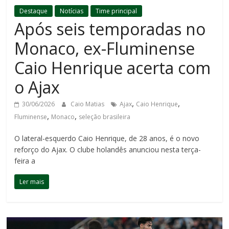
Destaque
Notícias
Time principal
Após seis temporadas no
Monaco, ex-Fluminense
Caio Henrique acerta com
o Ajax
,
,
30/06/2026
Caio Matias
Ajax
Caio Henrique
,
,
Fluminense
Monaco
seleção brasileira
O lateral-esquerdo Caio Henrique, de 28 anos, é o novo
reforço do Ajax. O clube holandês anunciou nesta terça-
feira a
Ler mais