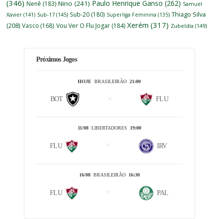
(346)
Paulo Henrique Ganso
(262)
Nino
(241)
Nenê
(183)
Samuel
Thiago Silva
Sub-20
(180)
Xavier
(141)
Sub-17
(145)
Superliga Feminina
(135)
Xerém
(317)
(208)
Vasco
(168)
Vou Ver O Flu Jogar
(184)
Zubeldía
(149)
Próximos Jogos
HOJE
BRASILEIRÃO
21:00
BOT
FLU
11/08
LIBERTADORES
19:00
FLU
IRV
16/08
BRASILEIRÃO
16:30
FLU
PAL