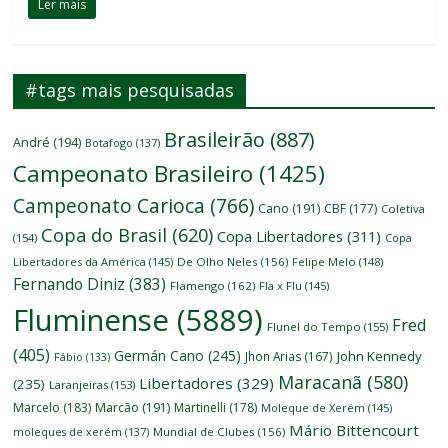
Ler mais
#tags mais pesquisadas
Brasileirão
(887)
André
(194)
Botafogo
(137)
Campeonato Brasileiro
(1425)
Campeonato Carioca
(766)
Cano
(191)
CBF
(177)
Coletiva
Copa do Brasil
(620)
Copa Libertadores
(311)
(154)
Copa
Libertadores da América
(145)
De Olho Neles
(156)
Felipe Melo
(148)
Fernando Diniz
(383)
Flamengo
(162)
Fla x Flu
(145)
Fluminense
(5889)
Fred
Flunel do Tempo
(155)
(405)
Germán Cano
(245)
John Kennedy
Jhon Arias
(167)
Fábio
(133)
Maracanã
(580)
Libertadores
(329)
(235)
Laranjeiras
(153)
Marcelo
(183)
Marcão
(191)
Martinelli
(178)
Moleque de Xerém
(145)
Mário Bittencourt
moleques de xerém
(137)
Mundial de Clubes
(156)