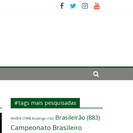
da: “Tem que parar o jogo”
#tags mais pesquisadas
Brasileirão
(883)
André
(194)
Botafogo
(132)
Campeonato Brasileiro