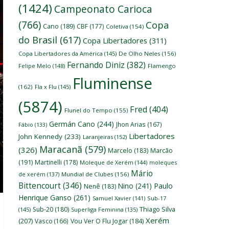
(1424)
Campeonato Carioca
(766)
Copa
Cano
(189)
CBF
(177)
Coletiva
(154)
do Brasil
(617)
Copa Libertadores
(311)
Copa Libertadores da América
(145)
De Olho Neles
(156)
Fernando Diniz
(382)
Felipe Melo
(148)
Flamengo
Fluminense
(162)
Fla x Flu
(145)
(5874)
Fred
(404)
Flunel do Tempo
(155)
Germán Cano
(244)
Jhon Arias
(167)
Fábio
(133)
Libertadores
John Kennedy
(233)
Laranjeiras
(152)
Maracanã
(579)
(326)
Marcelo
(183)
Marcão
(191)
Martinelli
(178)
Moleque de Xerém
(144)
moleques
Mário
de xerém
(137)
Mundial de Clubes
(156)
Bittencourt
(346)
Nino
(241)
Paulo
Nenê
(183)
Henrique Ganso
(261)
Samuel Xavier
(141)
Sub-17
Thiago Silva
Sub-20
(180)
(145)
Superliga Feminina
(135)
Xerém
(207)
Vasco
(166)
Vou Ver O Flu Jogar
(184)