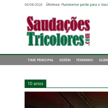
Pular
06/08/2026
Últimos:
Fluminense perde para o Vasc
para
Pressão aumenta, mas diretor
o
Saudações
Zubeldía analisa trabalho no 
conteúdo
John Kennedy sofre torção n
Igor Rabello reconhece prime
Tricolores
TIME PRINCIPAL
XERÉM
FEMININO
OLÍM
10 anos