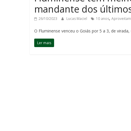
mandante dos últimos
,
26/10/2023
Lucas Maciel
10 anos
Aproveitam
O Fluminense venceu o Goiás por 5 a 3, de virada, n
Ler mais