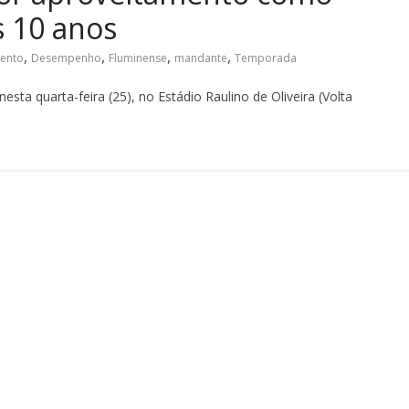
 10 anos
,
,
,
,
ento
Desempenho
Fluminense
mandante
Temporada
esta quarta-feira (25), no Estádio Raulino de Oliveira (Volta