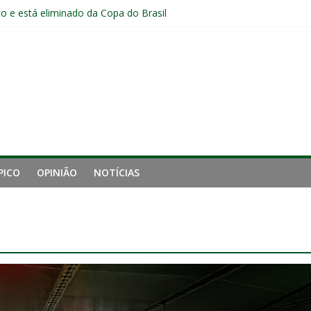
o e está eliminado da Copa do Brasil
ia do Fluminense não debate saída de Zubeldía após eliminação
Fluminense após eliminação: “Não estou satisfeito”
o joelho e passará por exames no Fluminense
iro tempo ruim do Fluminense e cobra arbitragem em lance de panca
PICO
OPINIÃO
NOTÍCIAS