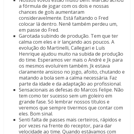
Nossos vovôs estão muito bem. Marcão achou
a fórmula de jogar com os dois e nossas
chances de gols aumentaram
consideravelmente. Está faltando o Fred
colocar lá dentro. Nenê também perdeu um,
em passe do Fred.
Garotada subindo de produção. Tem que ter
calma com eles e ir lançando aos poucos. A
evolução do Martinelli, Callegari e Luís
Henrique ajudou muito na subida de produção
do time. Esperamos ver mais o André e Jk para
os mesmos evoluírem também. Jk estava
claramente ansioso no jogo, afoito, chutando e
matando a bola sem a calma necessária. Faz
parte da idade e da adaptação ao profissional.
Sensacionais as defesas do Marcos Felipe. Não
tem como ter sucesso sem um goleiro em
grande fase. Só lembrar nossos títulos e
veremos que sempre tivermos que contar com
eles. Bom sinal.
Senti falta de passes mais certeiros, rápidos e
por vezes na frente do receptor, para dar
velocidade ao time. Quando estávamos com