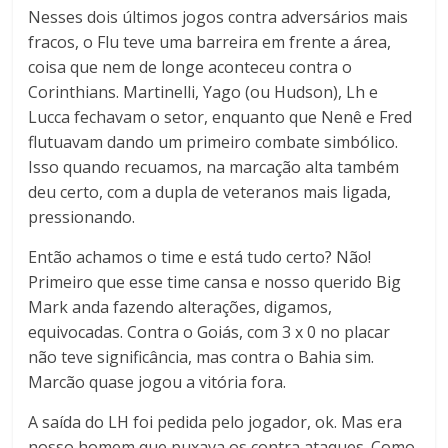
Nesses dois últimos jogos contra adversários mais
fracos, o Flu teve uma barreira em frente a área,
coisa que nem de longe aconteceu contra o
Corinthians. Martinelli, Yago (ou Hudson), Lh e
Lucca fechavam o setor, enquanto que Nenê e Fred
flutuavam dando um primeiro combate simbólico.
Isso quando recuamos, na marcação alta também
deu certo, com a dupla de veteranos mais ligada,
pressionando.
Então achamos o time e está tudo certo? Não!
Primeiro que esse time cansa e nosso querido Big
Mark anda fazendo alterações, digamos,
equivocadas. Contra o Goiás, com 3 x 0 no placar
não teve significância, mas contra o Bahia sim.
Marcão quase jogou a vitória fora.
A saída do LH foi pedida pelo jogador, ok. Mas era
nosso homem que puxava os contra ataques. Como