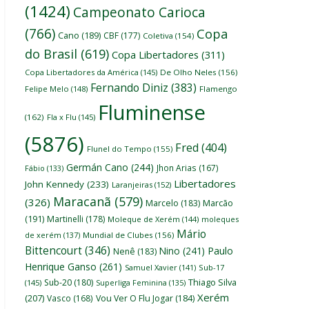
(1424)
Campeonato Carioca
(766)
Copa
Cano
(189)
CBF
(177)
Coletiva
(154)
do Brasil
(619)
Copa Libertadores
(311)
Copa Libertadores da América
(145)
De Olho Neles
(156)
Fernando Diniz
(383)
Felipe Melo
(148)
Flamengo
Fluminense
(162)
Fla x Flu
(145)
(5876)
Fred
(404)
Flunel do Tempo
(155)
Germán Cano
(244)
Jhon Arias
(167)
Fábio
(133)
Libertadores
John Kennedy
(233)
Laranjeiras
(152)
Maracanã
(579)
(326)
Marcelo
(183)
Marcão
(191)
Martinelli
(178)
Moleque de Xerém
(144)
moleques
Mário
de xerém
(137)
Mundial de Clubes
(156)
Bittencourt
(346)
Nino
(241)
Paulo
Nenê
(183)
Henrique Ganso
(261)
Samuel Xavier
(141)
Sub-17
Thiago Silva
Sub-20
(180)
(145)
Superliga Feminina
(135)
Xerém
(207)
Vasco
(168)
Vou Ver O Flu Jogar
(184)