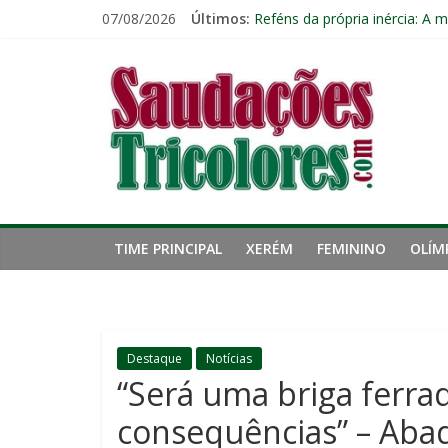
Pular
07/08/2026
Últimos:
Reféns da própria inércia: A 
para
Fluminense chega a seis jogo
o
Saudações
Pressão aumenta, mas diretor
conteúdo
Freguesia: Vasco é o time qu
Eliminação para o Vasco ampli
Tricolores
TIME PRINCIPAL
XERÉM
FEMININO
OLÍM
Destaque
Notícias
“Será uma briga ferrad
consequências” – Abad