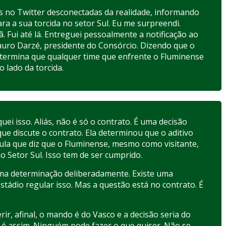
no Twitter desconectadas da realidade, informando
ra a sua torcida no setor Sul. Eu me surpreendi.
. Fui até lá. Entreguei pessoalmente a notificação ao
auro Darzé, presidente do Consórcio. Dizendo que o
termina que qualquer time que enfrente o Fluminense
 lado da torcida.
uei isso. Aliás, não é só o contrato. É uma decisão
 que discute o contrato. Ela determinou que o aditivo
ula que diz que o Fluminense, mesmo como visitante,
no Setor Sul. Isso tem de ser cumprido.
a determinação deliberadamente. Existe uma
stádio regular isso. Mas a questão está no contrato. É
rir, afinal, o mando é do Vasco e a decisão seria do
 é assim. Ninguém pode fazer o que quiser. Não se