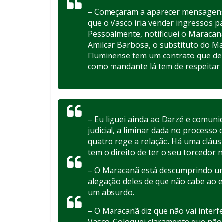
– Começaram a aparecer mensagens 
que o Vasco iria vender ingressos pa
Pessoalmente, notifiquei o Maracanã
Amilcar Barbosa, o substituto do M
Fluminense tem um contrato que de
como mandante lá tem de respeitar o
– Eu liguei ainda ao Darzé e comuniq
judicial, a liminar dada no processo
quatro rege a relação. Há uma cláus
tem o direito de ter o seu torcedor 
– O Maracanã está descumprindo um
alegação deles de que não cabe ao e
um absurdo.
– O Maracanã diz que não vai interfe
Vasco. Coloquei claramente que não