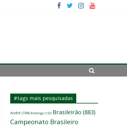
se de 2024
#tags mais pesquisadas
Brasileirão
(883)
André
(194)
Botafogo
(132)
Campeonato Brasileiro