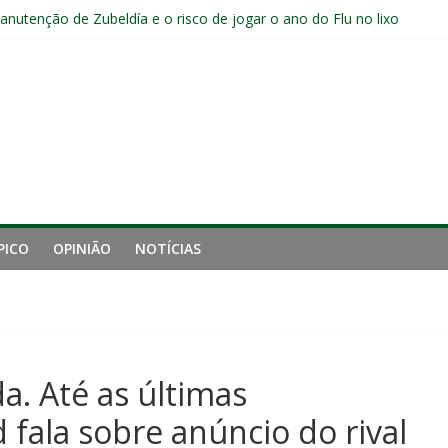
manutenção de Zubeldía e o risco de jogar o ano do Flu no lixo
s sem vencer após eliminação para o Vasco
ia do Fluminense não debate saída de Zubeldía após eliminação
e mais derrotou o Fluminense de Zubeldía
a jejum do Fluminense para seis jogos, a pior sequência desde a cri
PICO
OPINIÃO
NOTÍCIAS
a. Até as últimas
 fala sobre anúncio do rival