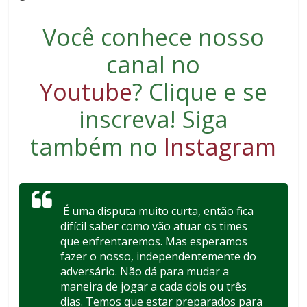
Você conhece nosso
canal no
Youtube
?
Clique e se
inscreva
! Siga
também no
Instagram
É uma disputa muito curta, então fica
difícil saber como vão atuar os times
que enfrentaremos. Mas esperamos
fazer o nosso, independentemente do
adversário. Não dá para mudar a
maneira de jogar a cada dois ou três
dias. Temos que estar preparados para