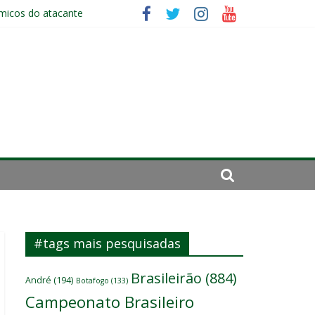
ômicos do atacante
 um
es
#tags mais pesquisadas
Brasileirão
(884)
André
(194)
Botafogo
(133)
Campeonato Brasileiro