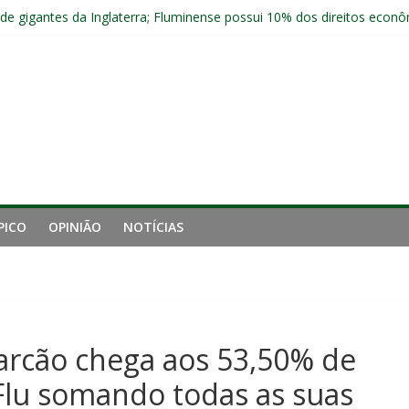
 de gigantes da Inglaterra; Fluminense possui 10% dos direitos econ
ai fechar sede de Laranjeiras a partir das 12h desta sexta
jogadores sem custos ao fim da temporada; veja a situação de cada
r ingresso para Fluminense x Independiente Rivadavia pela Libertador
com Ruan Sales
PICO
OPINIÃO
NOTÍCIAS
arcão chega aos 53,50% de
Flu somando todas as suas