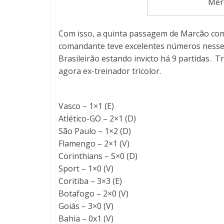
Mer
Com isso, a quinta passagem de Marcão como
comandante teve excelentes números nesse 
Brasileirão estando invicto há 9 partidas.
agora ex-treinador tricolor.
Vasco – 1×1 (E)
Atlético-GO – 2×1 (D)
São Paulo – 1×2 (D)
Flamengo – 2×1 (V)
Corinthians – 5×0 (D)
Sport – 1×0 (V)
Coritiba – 3×3 (E)
Botafogo – 2×0 (V)
Goiás – 3×0 (V)
Bahia – 0x1 (V)