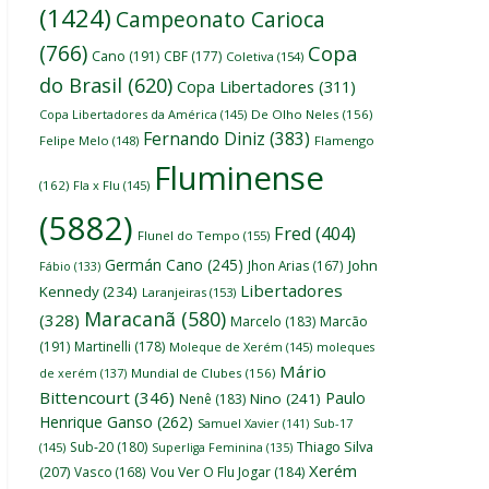
(1424)
Campeonato Carioca
(766)
Copa
Cano
(191)
CBF
(177)
Coletiva
(154)
do Brasil
(620)
Copa Libertadores
(311)
Copa Libertadores da América
(145)
De Olho Neles
(156)
Fernando Diniz
(383)
Felipe Melo
(148)
Flamengo
Fluminense
(162)
Fla x Flu
(145)
(5882)
Fred
(404)
Flunel do Tempo
(155)
Germán Cano
(245)
John
Jhon Arias
(167)
Fábio
(133)
Libertadores
Kennedy
(234)
Laranjeiras
(153)
Maracanã
(580)
(328)
Marcelo
(183)
Marcão
(191)
Martinelli
(178)
Moleque de Xerém
(145)
moleques
Mário
de xerém
(137)
Mundial de Clubes
(156)
Bittencourt
(346)
Paulo
Nino
(241)
Nenê
(183)
Henrique Ganso
(262)
Samuel Xavier
(141)
Sub-17
Thiago Silva
Sub-20
(180)
(145)
Superliga Feminina
(135)
Xerém
(207)
Vasco
(168)
Vou Ver O Flu Jogar
(184)