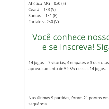
Atlético-MG – 0x0 (E)
Ceará – 1×3 (V)
Santos – 1×1 (E)
Fortaleza 2×0 (V)
Você conhece noss
e se inscreva
! S
14 jogos – 7 vitórias, 4 empates e 3 derrota
aproveitamento de 59,5% nesses 14 jogos.
Nas últimas 9 partidas, foram 21 pontos em
sequência.