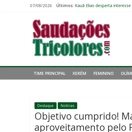
Pular
07/08/2026
Últimos:
Kauã Elias desperta interesse
para
Ventania no Rio: Fluminense v
o
Saudações
Fluminense pode perder três 
conteúdo
Público geral já pode garanti
Fluminense renova contrato 
Tricolores
TIME PRINCIPAL
XERÉM
FEMININO
OLÍM
Destaque
Notícias
Objetivo cumprido! M
aproveitamento pelo 