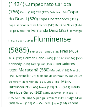
(1424)
Campeonato Carioca
(766)
Copa
Cano
(191)
CBF
(177)
Coletiva
(154)
do Brasil
(620)
Copa Libertadores
(311)
Copa Libertadores da América
(145)
De Olho Neles
(156)
Fernando Diniz
(383)
Felipe Melo
(148)
Flamengo
Fluminense
(162)
Fla x Flu
(145)
(5885)
Fred
(405)
Flunel do Tempo
(155)
Germán Cano
(245)
John
Jhon Arias
(167)
Fábio
(133)
Libertadores
Kennedy
(235)
Laranjeiras
(153)
Maracanã
(580)
(329)
Marcelo
(183)
Marcão
(191)
Martinelli
(178)
Moleque de Xerém
(145)
moleques
Mário
de xerém
(137)
Mundial de Clubes
(156)
Bittencourt
(346)
Paulo
Nino
(241)
Nenê
(183)
Henrique Ganso
(262)
Samuel Xavier
(141)
Sub-17
Thiago Silva
Sub-20
(180)
(145)
Superliga Feminina
(135)
Xerém
(208)
Vasco
(168)
Vou Ver O Flu Jogar
(184)