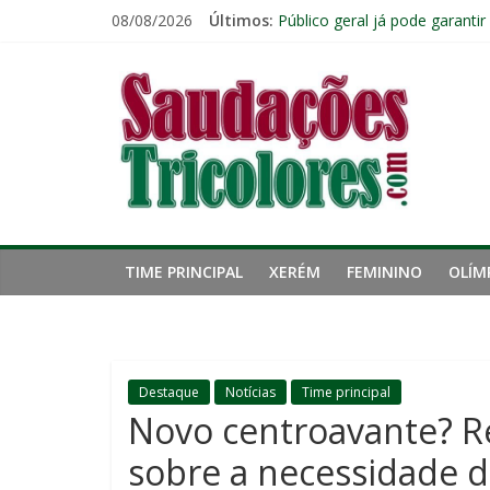
Pular
08/08/2026
Últimos:
Ventos fortes adiam clássico
para
Público geral já pode garanti
o
Saudações
Fred estreia no comando do 
conteúdo
John Kennedy tem lesão no li
Fluminense chega ao prazo fi
Tricolores
TIME PRINCIPAL
XERÉM
FEMININO
OLÍM
Destaque
Notícias
Time principal
Novo centroavante? 
sobre a necessidade 