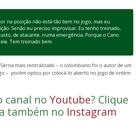
dor na posição não está tão bem no jogo, mas eu
sição. Senão eu preciso improvisar. Eu tenho treinado,
gusto, de atacante, numa emergência. Porque o Cano
ele. Tem treinado bem.
erna mais centralizado – o colombiano foi o autor de um
jogo – porém optou por colocá-lo aberto no jogo de ontem
o canal no
Youtube
?
Clique
iga também no
Instagram