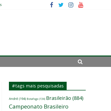
es
ará por cirurgia
elenco
#tags mais pesquisadas
Brasileirão
(884)
André
(194)
Botafogo
(134)
Campeonato Brasileiro