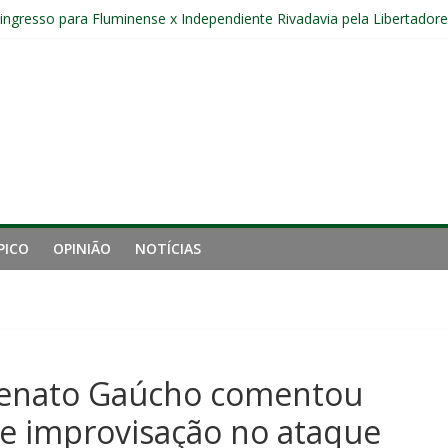
 entre Fluminense e Botafogo pelo Campeonato Brasileiro Feminino
r ingresso para Fluminense x Independiente Rivadavia pela Libertador
Sub-20 do Fluminense em duelo contra o Nova Iguaçu pelo Carioca
gamento cruzado do joelho direito confirmada pelo Fluminense e pass
nal da Libertadores com apenas duas contratações e sete saídas no 
PICO
OPINIÃO
NOTÍCIAS
Renato Gaúcho comentou
de improvisação no ataque