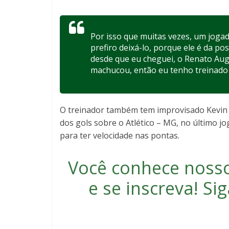
Por isso que muitas vezes, um joga
prefiro deixá-lo, porque ele é da po
desde que eu cheguei, o Renato Au
machucou, então eu tenho treinado 
O treinador também tem improvisado Kevin S
dos gols sobre o Atlético – MG, no último 
para ter velocidade nas pontas.
Você conhece noss
e se inscreva
! S