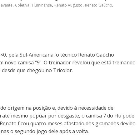
,
,
,
,
,
oavante
Coletiva
Fluminense
Renato Augusto
Renato Gaúcho
2×0, pela Sul-Americana, o técnico Renato Gaúcho
m novo camisa “9”. O treinador revelou que está treinando
 desde que chegou no Tricolor.
ldo origem na posição e, devido à necessidade de
u até mesmo popuar por desgaste, o camisa 7 do Flu pode
 Renato ficou quatro meses afastado dos gramados devido
nas o segundo jogo dele após a volta.