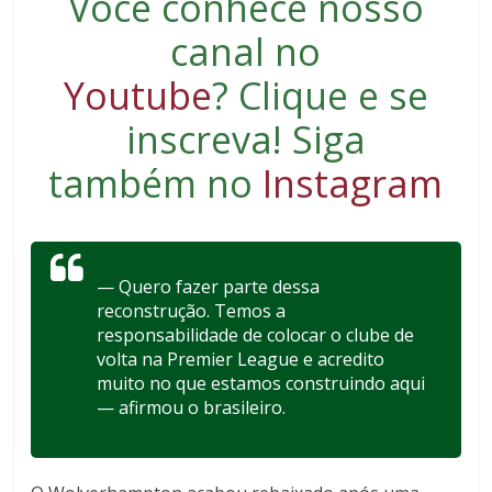
Você conhece nosso
canal no
Youtube
?
Clique e se
inscreva
! Siga
também no
Instagram
— Quero fazer parte dessa
reconstrução. Temos a
responsabilidade de colocar o clube de
volta na Premier League e acredito
muito no que estamos construindo aqui
— afirmou o brasileiro.