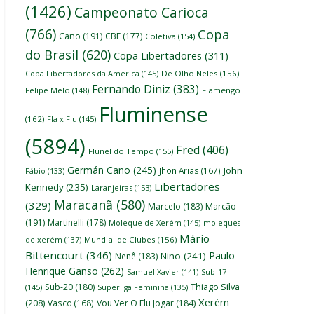
(1426)
Campeonato Carioca
(766)
Copa
Cano
(191)
CBF
(177)
Coletiva
(154)
do Brasil
(620)
Copa Libertadores
(311)
Copa Libertadores da América
(145)
De Olho Neles
(156)
Fernando Diniz
(383)
Felipe Melo
(148)
Flamengo
Fluminense
(162)
Fla x Flu
(145)
(5894)
Fred
(406)
Flunel do Tempo
(155)
Germán Cano
(245)
John
Jhon Arias
(167)
Fábio
(133)
Libertadores
Kennedy
(235)
Laranjeiras
(153)
Maracanã
(580)
(329)
Marcelo
(183)
Marcão
(191)
Martinelli
(178)
Moleque de Xerém
(145)
moleques
Mário
de xerém
(137)
Mundial de Clubes
(156)
Bittencourt
(346)
Paulo
Nino
(241)
Nenê
(183)
Henrique Ganso
(262)
Samuel Xavier
(141)
Sub-17
Thiago Silva
Sub-20
(180)
(145)
Superliga Feminina
(135)
Xerém
(208)
Vasco
(168)
Vou Ver O Flu Jogar
(184)