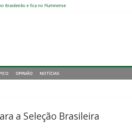
pelo Fluminense e pede virada de chave pós-eliminação: “Temos que v
no Brasileirão e fica no Fluminense
aproveita chance e vive grande fase no Fluminense
luminense contra o Botafogo e mira decisão: “Terça-feira é o mais i
 empata com o Botafogo no Nilton Santos
PICO
OPINIÃO
NOTÍCIAS
ra a Seleção Brasileira