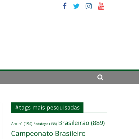
irar a página”
mportante”
#tags mais pesquisadas
Brasileirão
(889)
André
(194)
Botafogo
(138)
Campeonato Brasileiro