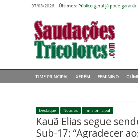
Pular
07/08/2026
Últimos:
Público geral já pode garanti
para
Fluminense renova contrato 
o
Saudações
John Kennedy tem lesão no li
conteúdo
Fluminense chega ao prazo fi
Ventos fortes adiam clássico
Tricolores
TIME PRINCIPAL
XERÉM
FEMININO
OLÍM
Destaque
Notícias
Time principal
Kauã Elias segue sen
Sub-17: “Agradecer aos