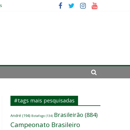
es
ará por cirurgia
elenco
#tags mais pesquisadas
Brasileirão
(884)
André
(194)
Botafogo
(134)
Campeonato Brasileiro