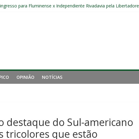
r ingresso para Fluminense x Independiente Rivadavia pela Libertador
com Ruan Sales
gamento cruzado do joelho direito confirmada pelo Fluminense e pass
nal da Libertadores com apenas duas contratações e sete saídas no 
 entre Fluminense e Botafogo pelo Campeonato Brasileiro Feminino
PICO
OPINIÃO
NOTÍCIAS
do destaque do Sul-americano
 tricolores que estão