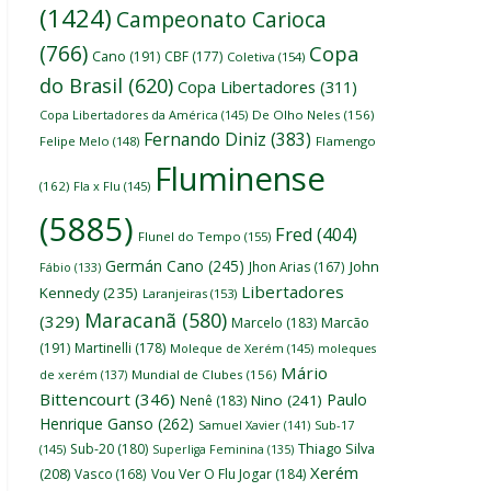
(1424)
Campeonato Carioca
(766)
Copa
Cano
(191)
CBF
(177)
Coletiva
(154)
do Brasil
(620)
Copa Libertadores
(311)
Copa Libertadores da América
(145)
De Olho Neles
(156)
Fernando Diniz
(383)
Felipe Melo
(148)
Flamengo
Fluminense
(162)
Fla x Flu
(145)
(5885)
Fred
(404)
Flunel do Tempo
(155)
Germán Cano
(245)
John
Jhon Arias
(167)
Fábio
(133)
Libertadores
Kennedy
(235)
Laranjeiras
(153)
Maracanã
(580)
(329)
Marcelo
(183)
Marcão
(191)
Martinelli
(178)
Moleque de Xerém
(145)
moleques
Mário
de xerém
(137)
Mundial de Clubes
(156)
Bittencourt
(346)
Paulo
Nino
(241)
Nenê
(183)
Henrique Ganso
(262)
Samuel Xavier
(141)
Sub-17
Thiago Silva
Sub-20
(180)
(145)
Superliga Feminina
(135)
Xerém
(208)
Vasco
(168)
Vou Ver O Flu Jogar
(184)