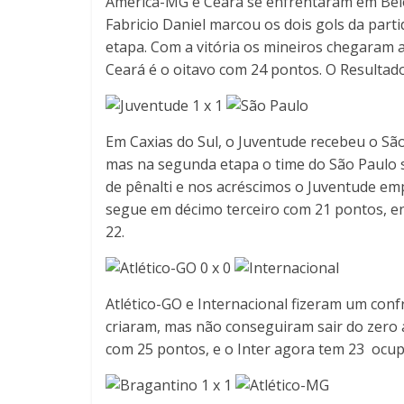
América-MG e Ceará se enfrentaram em Belo H
Fabricio Daniel marcou os dois gols da par
etapa. Com a vitória os mineiros chegaram 
Ceará é o oitavo com 24 pontos. O Resultado
1 x 1
Em Caxias do Sul, o Juventude recebeu o São
mas na segunda etapa o time do São Paulo s
de pênalti e nos acréscimos o Juventude e
segue em décimo terceiro com 21 pontos, 
22.
0 x 0
Atlético-GO e Internacional fizeram um conf
criaram, mas não conseguiram sair do zero 
com 25 pontos, e o Inter agora tem 23 ocup
1 x 1