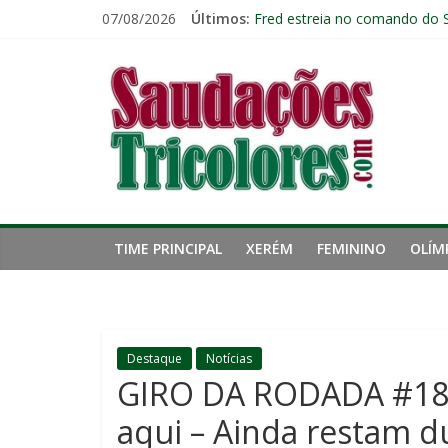
Pular
07/08/2026
Últimos:
Fred estreia no comando do 
para
John Kennedy tem lesão no li
o
Saudações
Fluminense chega ao prazo fi
conteúdo
Ventos fortes adiam clássico
Público geral já pode garanti
Tricolores
TIME PRINCIPAL
XERÉM
FEMININO
OLÍM
Destaque
Notícias
GIRO DA RODADA #18 V
aqui – Ainda restam d