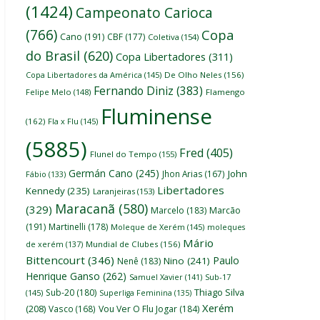
(1424)
Campeonato Carioca
(766)
Copa
Cano
(191)
CBF
(177)
Coletiva
(154)
do Brasil
(620)
Copa Libertadores
(311)
Copa Libertadores da América
(145)
De Olho Neles
(156)
Fernando Diniz
(383)
Felipe Melo
(148)
Flamengo
Fluminense
(162)
Fla x Flu
(145)
(5885)
Fred
(405)
Flunel do Tempo
(155)
Germán Cano
(245)
John
Jhon Arias
(167)
Fábio
(133)
Libertadores
Kennedy
(235)
Laranjeiras
(153)
Maracanã
(580)
(329)
Marcelo
(183)
Marcão
(191)
Martinelli
(178)
Moleque de Xerém
(145)
moleques
Mário
de xerém
(137)
Mundial de Clubes
(156)
Bittencourt
(346)
Paulo
Nino
(241)
Nenê
(183)
Henrique Ganso
(262)
Samuel Xavier
(141)
Sub-17
Thiago Silva
Sub-20
(180)
(145)
Superliga Feminina
(135)
Xerém
(208)
Vasco
(168)
Vou Ver O Flu Jogar
(184)