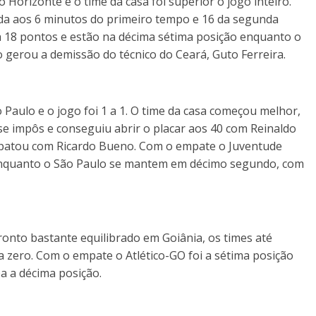
orizonte e o time da casa foi superior o jogo inteiro.
tida aos 6 minutos do primeiro tempo e 16 da segunda
a 18 pontos e estão na décima sétima posição enquanto o
 gerou a demissão do técnico do Ceará, Guto Ferreira.
 Paulo e o jogo foi 1 a 1. O time da casa começou melhor,
e impôs e conseguiu abrir o placar aos 40 com Reinaldo
mpatou com Ricardo Bueno. Com o empate o Juventude
enquanto o São Paulo se mantem em décimo segundo, com
ronto bastante equilibrado em Goiânia, os times até
a zero. Com o empate o Atlético-GO foi a sétima posição
a a décima posição.