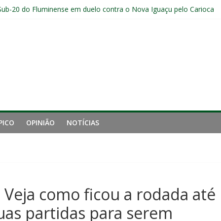
Sub-20 do Fluminense em duelo contra o Nova Iguaçu pelo Carioca
gamento cruzado do joelho direito confirmada pelo Fluminense e pass
nal da Libertadores com apenas duas contratações e sete saídas no 
 entre Fluminense e Botafogo pelo Campeonato Brasileiro Feminino
r ingresso para Fluminense x Independiente Rivadavia pela Libertador
PICO
OPINIÃO
NOTÍCIAS
eja como ficou a rodada até
uas partidas para serem