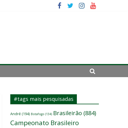
ará por cirurgia
elenco
es
#tags mais pesquisadas
Brasileirão
(884)
André
(194)
Botafogo
(134)
Campeonato Brasileiro