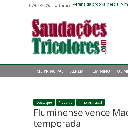
Pular
07/08/2026
Últimos:
Reféns da própria inércia: A 
para
Fluminense chega a seis jogo
o
Saudações
Pressão aumenta, mas diretor
conteúdo
Freguesia: Vasco é o time qu
Eliminação para o Vasco ampli
Tricolores
TIME PRINCIPAL
XERÉM
FEMININO
OLÍM
Destaque
Notícias
Time principal
Fluminense vence Ma
temporada