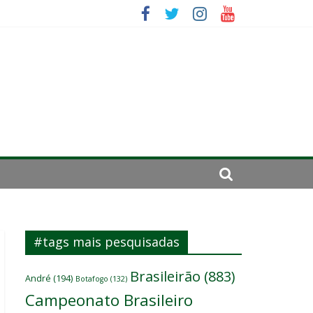
se de 2024
#tags mais pesquisadas
Brasileirão
(883)
André
(194)
Botafogo
(132)
Campeonato Brasileiro