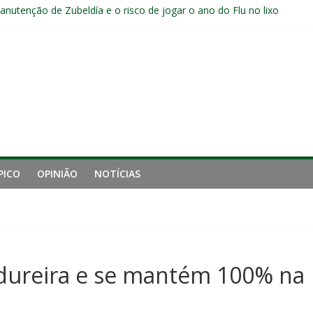
manutenção de Zubeldía e o risco de jogar o ano do Flu no lixo
s sem vencer após eliminação para o Vasco
ia do Fluminense não debate saída de Zubeldía após eliminação
e mais derrotou o Fluminense de Zubeldía
a jejum do Fluminense para seis jogos, a pior sequência desde a cri
PICO
OPINIÃO
NOTÍCIAS
dureira e se mantém 100% na