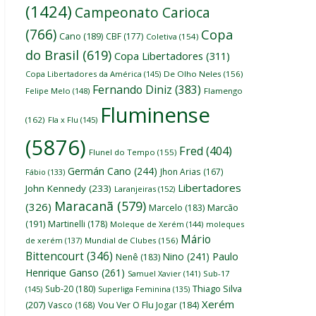
(1424)
Campeonato Carioca
(766)
Copa
Cano
(189)
CBF
(177)
Coletiva
(154)
do Brasil
(619)
Copa Libertadores
(311)
Copa Libertadores da América
(145)
De Olho Neles
(156)
Fernando Diniz
(383)
Felipe Melo
(148)
Flamengo
Fluminense
(162)
Fla x Flu
(145)
(5876)
Fred
(404)
Flunel do Tempo
(155)
Germán Cano
(244)
Jhon Arias
(167)
Fábio
(133)
Libertadores
John Kennedy
(233)
Laranjeiras
(152)
Maracanã
(579)
(326)
Marcelo
(183)
Marcão
(191)
Martinelli
(178)
Moleque de Xerém
(144)
moleques
Mário
de xerém
(137)
Mundial de Clubes
(156)
Bittencourt
(346)
Nino
(241)
Paulo
Nenê
(183)
Henrique Ganso
(261)
Samuel Xavier
(141)
Sub-17
Thiago Silva
Sub-20
(180)
(145)
Superliga Feminina
(135)
Xerém
(207)
Vasco
(168)
Vou Ver O Flu Jogar
(184)