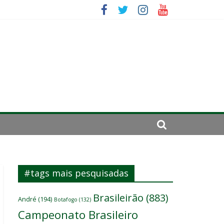
se de 2024
#tags mais pesquisadas
Brasileirão
(883)
André
(194)
Botafogo
(132)
Campeonato Brasileiro