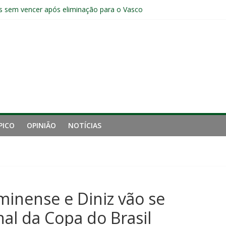
s sem vencer após eliminação para o Vasco
ia do Fluminense não debate saída de Zubeldía após eliminação
e mais derrotou o Fluminense de Zubeldía
a jejum do Fluminense para seis jogos, a pior sequência desde a cri
manutenção de Zubeldía e o risco de jogar o ano do Flu no lixo
PICO
OPINIÃO
NOTÍCIAS
minense e Diniz vão se
al da Copa do Brasil