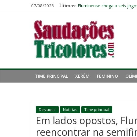
Pular
07/08/2026
Últimos:
Fluminense chega a seis jogo
para
Pressão aumenta, mas diretor
o
Saudações
Freguesia: Vasco é o time qu
conteúdo
Eliminação para o Vasco ampli
Reféns da própria inércia: A 
Tricolores
TIME PRINCIPAL
XERÉM
FEMININO
OLÍM
Destaque
Notícias
Time principal
Em lados opostos, Flu
reencontrar na semifin