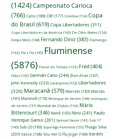
(1424)
Campeonato Carioca
(766)
Copa
Cano
(189)
CBF
(177)
Coletiva
(154)
do Brasil
(619)
Copa Libertadores
(311)
Copa Libertadores da América
(145)
De Olho Neles
(156)
Fernando Diniz
(383)
Felipe Melo
(148)
Flamengo
Fluminense
(162)
Fla x Flu
(145)
(5876)
Fred
(404)
Flunel do Tempo
(155)
Germán Cano
(244)
Jhon Arias
(167)
Fábio
(133)
Libertadores
John Kennedy
(233)
Laranjeiras
(152)
Maracanã
(579)
(326)
Marcelo
(183)
Marcão
(191)
Martinelli
(178)
Moleque de Xerém
(144)
moleques
Mário
de xerém
(137)
Mundial de Clubes
(156)
Bittencourt
(346)
Nino
(241)
Paulo
Nenê
(183)
Henrique Ganso
(261)
Samuel Xavier
(141)
Sub-17
Thiago Silva
Sub-20
(180)
(145)
Superliga Feminina
(135)
Xerém
(207)
Vasco
(168)
Vou Ver O Flu Jogar
(184)