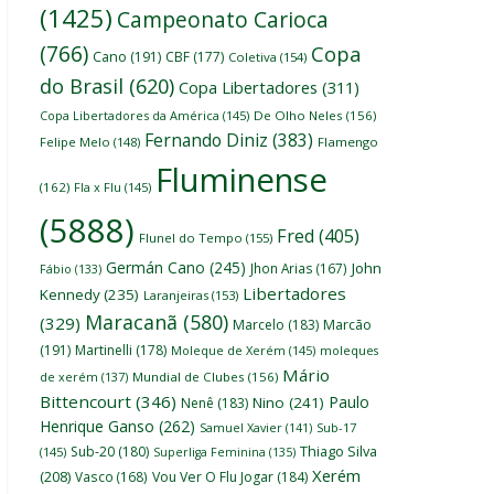
(1425)
Campeonato Carioca
(766)
Copa
Cano
(191)
CBF
(177)
Coletiva
(154)
do Brasil
(620)
Copa Libertadores
(311)
Copa Libertadores da América
(145)
De Olho Neles
(156)
Fernando Diniz
(383)
Felipe Melo
(148)
Flamengo
Fluminense
(162)
Fla x Flu
(145)
(5888)
Fred
(405)
Flunel do Tempo
(155)
Germán Cano
(245)
John
Jhon Arias
(167)
Fábio
(133)
Libertadores
Kennedy
(235)
Laranjeiras
(153)
Maracanã
(580)
(329)
Marcelo
(183)
Marcão
(191)
Martinelli
(178)
Moleque de Xerém
(145)
moleques
Mário
de xerém
(137)
Mundial de Clubes
(156)
Bittencourt
(346)
Paulo
Nino
(241)
Nenê
(183)
Henrique Ganso
(262)
Samuel Xavier
(141)
Sub-17
Thiago Silva
Sub-20
(180)
(145)
Superliga Feminina
(135)
Xerém
(208)
Vasco
(168)
Vou Ver O Flu Jogar
(184)