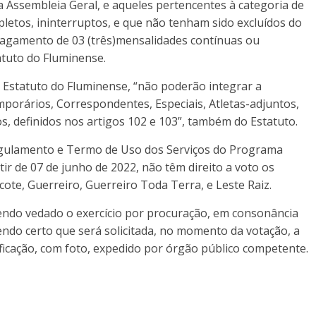
a Assembleia Geral, e aqueles pertencentes à categoria de
pletos, ininterruptos, e que não tenham sido excluídos do
pagamento de 03 (três)mensalidades contínuas ou
tatuto do Fluminense.
o Estatuto do Fluminense, “não poderão integrar a
porários, Correspondentes, Especiais, Atletas-adjuntos,
os, definidos nos artigos 102 e 103”, também do Estatuto.
egulamento e Termo de Uso dos Serviços do Programa
ir de 07 de junho de 2022, não têm direito a voto os
ote, Guerreiro, Guerreiro Toda Terra, e Leste Raiz.
, sendo vedado o exercício por procuração, em consonância
endo certo que será solicitada, no momento da votação, a
ficação, com foto, expedido por órgão público competente.