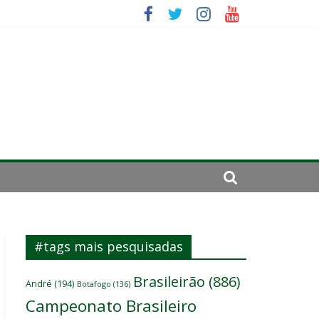
sitante
ará por cirurgia
#tags mais pesquisadas
Brasileirão
(886)
André
(194)
Botafogo
(136)
Campeonato Brasileiro