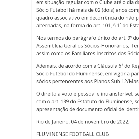
em situação regular com o Clube até o dia d
Sócio Futebol há mais de 02 (dois) anos com
quadro associativo em decorrência do não 
alternadas, na forma do art. 101, § 1º do Es
Nos termos do parágrafo único do art. 9º d
Assembleia Geral os Sócios-Honorários, Tem
assim como os Familiares Inscritos dos Sóci
Ademais, de acordo com a Cláusula 6ª do R
Sócio Futebol do Fluminense, em vigor a part
sócios pertencentes aos Planos Sub 12/Masc
O direito a voto é pessoal e intransferível
com o art. 139 do Estatuto do Fluminense, s
apresentação de documento oficial de identi
Rio de Janeiro, 04 de novembro de 2022.
FLUMINENSE FOOTBALL CLUB