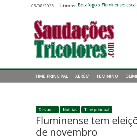
Pular
08/08/2026
Últimos:
Botafogo x Fluminense: escala
para
Retrospecto não ajuda: Flumi
o
Saudações
Cria de Xerém, zagueiro do Fl
conteúdo
Fred estreia no comando do 
John Kennedy tem lesão no li
Tricolores
TIME PRINCIPAL
XERÉM
FEMININO
OLÍM
Destaque
Notícias
Time principal
Fluminense tem eleiçõ
de novembro