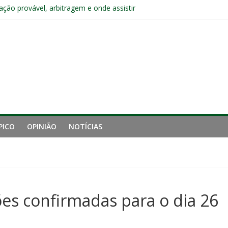
ção provável, arbitragem e onde assistir
nense tem aproveitamento inferior a 42% contra o Botafogo como vi
uminense estreia no time principal do New York City
Sub-20 do Fluminense em duelo contra o Nova Iguaçu pelo Carioca
gamento cruzado do joelho direito confirmada pelo Fluminense e pass
PICO
OPINIÃO
NOTÍCIAS
es confirmadas para o dia 26