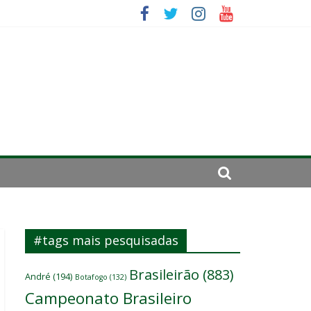
ico
da: “Tem que parar o jogo”
#tags mais pesquisadas
Brasileirão
(883)
André
(194)
Botafogo
(132)
Campeonato Brasileiro