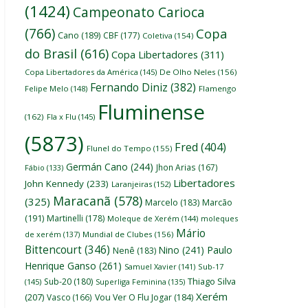
(1424)
Campeonato Carioca
(766)
Copa
Cano
(189)
CBF
(177)
Coletiva
(154)
do Brasil
(616)
Copa Libertadores
(311)
Copa Libertadores da América
(145)
De Olho Neles
(156)
Fernando Diniz
(382)
Felipe Melo
(148)
Flamengo
Fluminense
(162)
Fla x Flu
(145)
(5873)
Fred
(404)
Flunel do Tempo
(155)
Germán Cano
(244)
Jhon Arias
(167)
Fábio
(133)
Libertadores
John Kennedy
(233)
Laranjeiras
(152)
Maracanã
(578)
(325)
Marcelo
(183)
Marcão
(191)
Martinelli
(178)
Moleque de Xerém
(144)
moleques
Mário
de xerém
(137)
Mundial de Clubes
(156)
Bittencourt
(346)
Nino
(241)
Paulo
Nenê
(183)
Henrique Ganso
(261)
Samuel Xavier
(141)
Sub-17
Thiago Silva
Sub-20
(180)
(145)
Superliga Feminina
(135)
Xerém
(207)
Vasco
(166)
Vou Ver O Flu Jogar
(184)