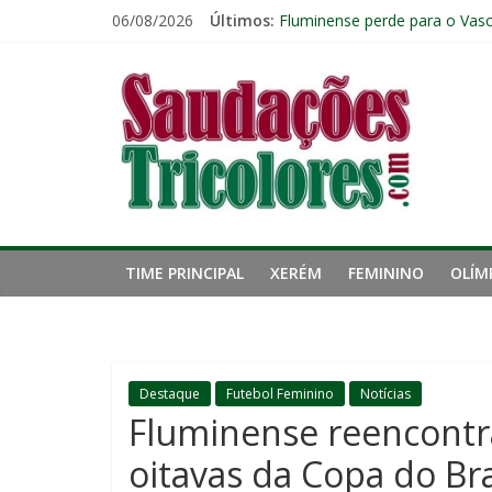
Pular
06/08/2026
Últimos:
Fluminense perde para o Vasc
para
Fluminense tem apenas quatr
o
Saudações
Zubeldía analisa trabalho no 
conteúdo
John Kennedy sofre torção n
Igor Rabello reconhece prime
Tricolores
TIME PRINCIPAL
XERÉM
FEMININO
OLÍM
Destaque
Futebol Feminino
Notícias
Fluminense reencontra
oitavas da Copa do Bra