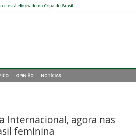
o e está eliminado da Copa do Brasil
o jogadores formados em Xerém entre os relacionados para o cláss
Fluminense após eliminação: “Não estou satisfeito”
o joelho e passará por exames no Fluminense
iro tempo ruim do Fluminense e cobra arbitragem em lance de panca
PICO
OPINIÃO
NOTÍCIAS
 Internacional, agora nas
sil feminina