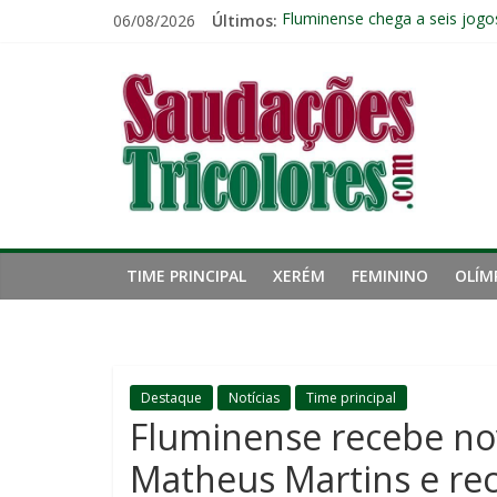
Pular
06/08/2026
Últimos:
Fluminense chega a seis jogo
para
Pressão aumenta, mas diretor
o
Saudações
Freguesia: Vasco é o time qu
conteúdo
Eliminação para o Vasco ampli
Reféns da própria inércia: A 
Tricolores
TIME PRINCIPAL
XERÉM
FEMININO
OLÍM
Destaque
Notícias
Time principal
Fluminense recebe no
Matheus Martins e re