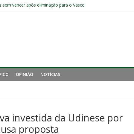
s sem vencer após eliminação para o Vasco
ia do Fluminense não debate saída de Zubeldía após eliminação
e mais derrotou o Fluminense de Zubeldía
a jejum do Fluminense para seis jogos, a pior sequência desde a cri
manutenção de Zubeldía e o risco de jogar o ano do Flu no lixo
PICO
OPINIÃO
NOTÍCIAS
va investida da Udinese por
cusa proposta