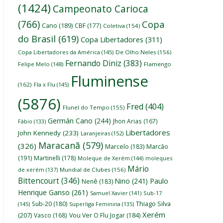
(1424)
Campeonato Carioca
(766)
Copa
Cano
(189)
CBF
(177)
Coletiva
(154)
do Brasil
(619)
Copa Libertadores
(311)
Copa Libertadores da América
(145)
De Olho Neles
(156)
Fernando Diniz
(383)
Felipe Melo
(148)
Flamengo
Fluminense
(162)
Fla x Flu
(145)
(5876)
Fred
(404)
Flunel do Tempo
(155)
Germán Cano
(244)
Jhon Arias
(167)
Fábio
(133)
Libertadores
John Kennedy
(233)
Laranjeiras
(152)
Maracanã
(579)
(326)
Marcelo
(183)
Marcão
(191)
Martinelli
(178)
Moleque de Xerém
(144)
moleques
Mário
de xerém
(137)
Mundial de Clubes
(156)
Bittencourt
(346)
Nino
(241)
Paulo
Nenê
(183)
Henrique Ganso
(261)
Samuel Xavier
(141)
Sub-17
Thiago Silva
Sub-20
(180)
(145)
Superliga Feminina
(135)
Xerém
(207)
Vasco
(168)
Vou Ver O Flu Jogar
(184)