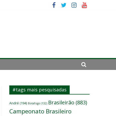
se de 2024
#tags mais pesquisadas
Brasileirão
(883)
André
(194)
Botafogo
(132)
Campeonato Brasileiro