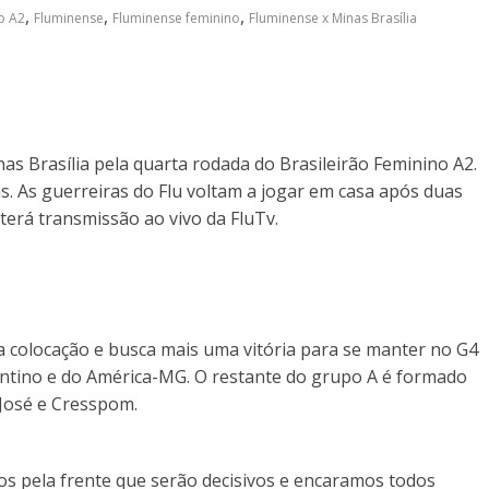
,
,
,
o A2
Fluminense
Fluminense feminino
Fluminense x Minas Brasília
s Brasília pela quarta rodada do Brasileirão Feminino A2.
as. As guerreiras do Flu voltam a jogar em casa após duas
terá transmissão ao vivo da FluTv.
ra colocação e busca mais uma vitória para se manter no G4
antino e do América-MG. O restante do grupo A é formado
 José e Cresspom.
os pela frente que serão decisivos e encaramos todos