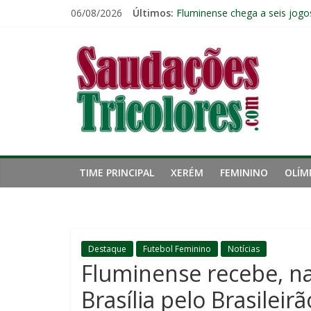
Pular
06/08/2026
Últimos:
Reféns da própria inércia: A 
para
Fluminense chega a seis jogo
o
Saudações
Pressão aumenta, mas diretor
conteúdo
Freguesia: Vasco é o time qu
Eliminação para o Vasco ampli
Tricolores
TIME PRINCIPAL
XERÉM
FEMININO
OLÍM
Destaque
Futebol Feminino
Notícias
Fluminense recebe, na
Brasília pelo Brasilei