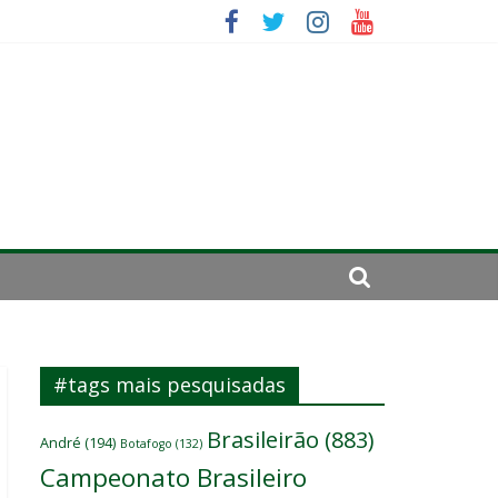
se de 2024
#tags mais pesquisadas
Brasileirão
(883)
André
(194)
Botafogo
(132)
Campeonato Brasileiro