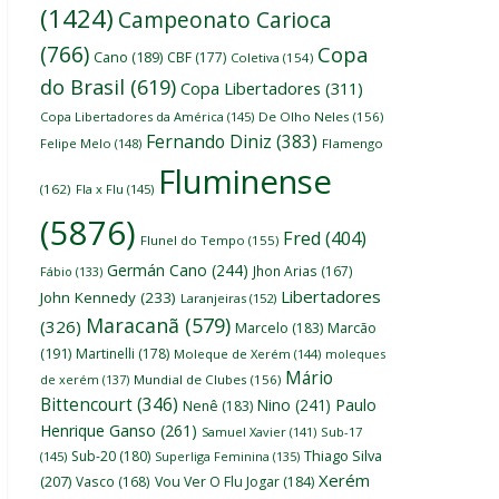
(1424)
Campeonato Carioca
(766)
Copa
Cano
(189)
CBF
(177)
Coletiva
(154)
do Brasil
(619)
Copa Libertadores
(311)
Copa Libertadores da América
(145)
De Olho Neles
(156)
Fernando Diniz
(383)
Felipe Melo
(148)
Flamengo
Fluminense
(162)
Fla x Flu
(145)
(5876)
Fred
(404)
Flunel do Tempo
(155)
Germán Cano
(244)
Jhon Arias
(167)
Fábio
(133)
Libertadores
John Kennedy
(233)
Laranjeiras
(152)
Maracanã
(579)
(326)
Marcelo
(183)
Marcão
(191)
Martinelli
(178)
Moleque de Xerém
(144)
moleques
Mário
de xerém
(137)
Mundial de Clubes
(156)
Bittencourt
(346)
Nino
(241)
Paulo
Nenê
(183)
Henrique Ganso
(261)
Samuel Xavier
(141)
Sub-17
Thiago Silva
Sub-20
(180)
(145)
Superliga Feminina
(135)
Xerém
(207)
Vasco
(168)
Vou Ver O Flu Jogar
(184)