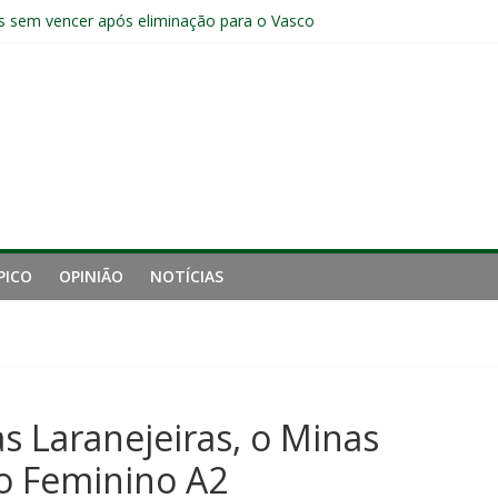
manutenção de Zubeldía e o risco de jogar o ano do Flu no lixo
s sem vencer após eliminação para o Vasco
ia do Fluminense não debate saída de Zubeldía após eliminação
e mais derrotou o Fluminense de Zubeldía
a jejum do Fluminense para seis jogos, a pior sequência desde a cri
PICO
OPINIÃO
NOTÍCIAS
s Laranejeiras, o Minas
rão Feminino A2