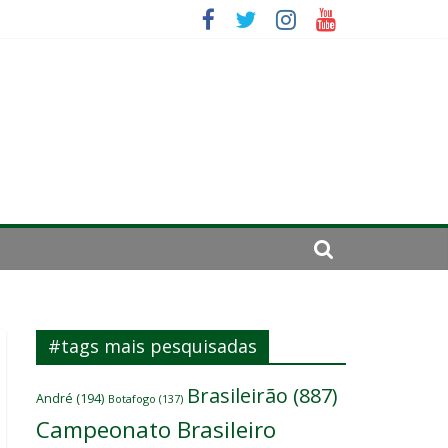
sitante
#tags mais pesquisadas
Brasileirão
(887)
André
(194)
Botafogo
(137)
Campeonato Brasileiro