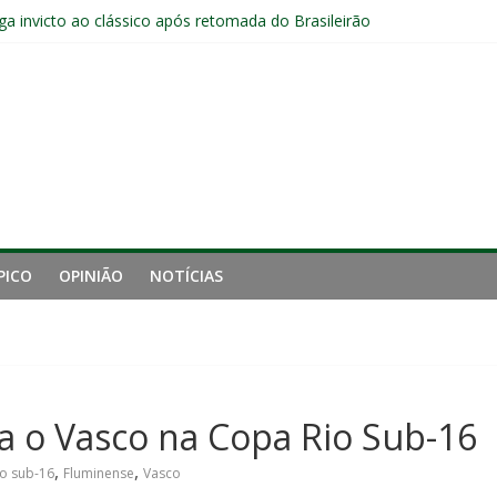
a invicto ao clássico após retomada do Brasileirão
ção provável, arbitragem e onde assistir
nense tem aproveitamento inferior a 42% contra o Botafogo como vi
uminense estreia no time principal do New York City
Sub-20 do Fluminense em duelo contra o Nova Iguaçu pelo Carioca
PICO
OPINIÃO
NOTÍCIAS
a o Vasco na Copa Rio Sub-16
,
,
o sub-16
Fluminense
Vasco