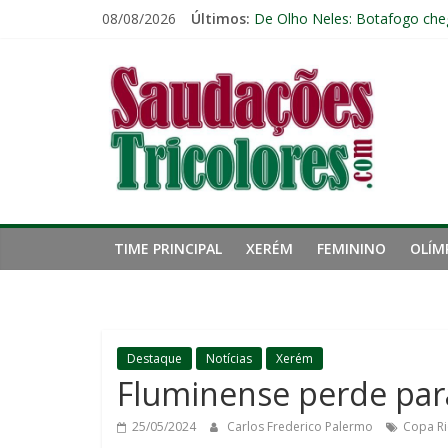
Pular
08/08/2026
Últimos:
De Olho Neles: Botafogo cheg
para
Botafogo x Fluminense: escala
o
Saudações
Retrospecto não ajuda: Flumi
conteúdo
Cria de Xerém, zagueiro do Fl
Fred estreia no comando do 
Tricolores
TIME PRINCIPAL
XERÉM
FEMININO
OLÍM
Destaque
Notícias
Xerém
Fluminense perde par
25/05/2024
Carlos Frederico Palermo
Copa Ri