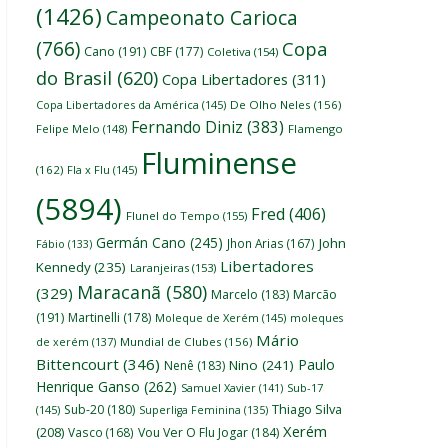
(1426)
Campeonato Carioca
(766)
Copa
Cano
(191)
CBF
(177)
Coletiva
(154)
do Brasil
(620)
Copa Libertadores
(311)
Copa Libertadores da América
(145)
De Olho Neles
(156)
Fernando Diniz
(383)
Felipe Melo
(148)
Flamengo
Fluminense
(162)
Fla x Flu
(145)
(5894)
Fred
(406)
Flunel do Tempo
(155)
Germán Cano
(245)
John
Jhon Arias
(167)
Fábio
(133)
Libertadores
Kennedy
(235)
Laranjeiras
(153)
Maracanã
(580)
(329)
Marcelo
(183)
Marcão
(191)
Martinelli
(178)
Moleque de Xerém
(145)
moleques
Mário
de xerém
(137)
Mundial de Clubes
(156)
Bittencourt
(346)
Paulo
Nino
(241)
Nenê
(183)
Henrique Ganso
(262)
Samuel Xavier
(141)
Sub-17
Thiago Silva
Sub-20
(180)
(145)
Superliga Feminina
(135)
Xerém
(208)
Vasco
(168)
Vou Ver O Flu Jogar
(184)