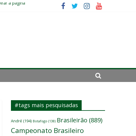
irar a página”
mportante”
#tags mais pesquisadas
Brasileirão
(889)
André
(194)
Botafogo
(138)
Campeonato Brasileiro