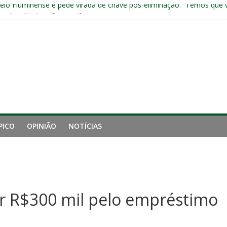
pelo Fluminense e pede virada de chave pós-eliminação: “Temos que v
no Brasileirão e fica no Fluminense
aproveita chance e vive grande fase no Fluminense
luminense contra o Botafogo e mira decisão: “Terça-feira é o mais i
 empata com o Botafogo no Nilton Santos
PICO
OPINIÃO
NOTÍCIAS
er R$300 mil pelo empréstimo