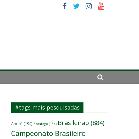
es
ará por cirurgia
elenco
#tags mais pesquisadas
Brasileirão
(884)
André
(194)
Botafogo
(134)
Campeonato Brasileiro