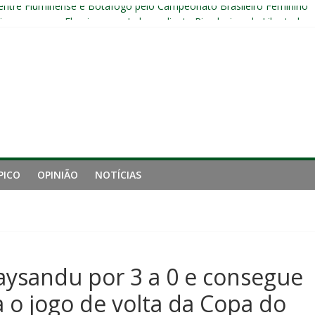
 entre Fluminense e Botafogo pelo Campeonato Brasileiro Feminino
r ingresso para Fluminense x Independiente Rivadavia pela Libertador
Sub-20 do Fluminense em duelo contra o Nova Iguaçu pelo Carioca
gamento cruzado do joelho direito confirmada pelo Fluminense e pass
nal da Libertadores com apenas duas contratações e sete saídas no 
PICO
OPINIÃO
NOTÍCIAS
aysandu por 3 a 0 e consegue
o jogo de volta da Copa do