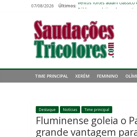
Pular
07/08/2026
Últimos:
Ventos fortes adiam clássico
para
Público geral já pode garanti
o
Saudações
Fred estreia no comando do 
conteúdo
John Kennedy tem lesão no li
Fluminense chega ao prazo fi
Tricolores
TIME PRINCIPAL
XERÉM
FEMININO
OLÍM
Destaque
Notícias
Time principal
Fluminense goleia o P
grande vantagem para 