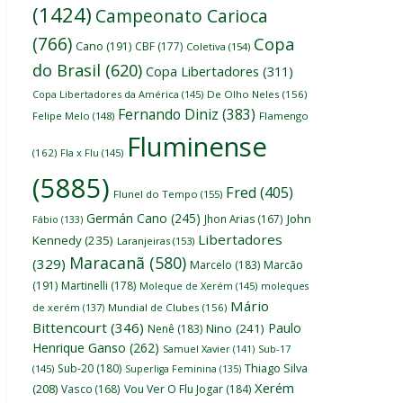
(1424)
Campeonato Carioca
(766)
Copa
Cano
(191)
CBF
(177)
Coletiva
(154)
do Brasil
(620)
Copa Libertadores
(311)
Copa Libertadores da América
(145)
De Olho Neles
(156)
Fernando Diniz
(383)
Felipe Melo
(148)
Flamengo
Fluminense
(162)
Fla x Flu
(145)
(5885)
Fred
(405)
Flunel do Tempo
(155)
Germán Cano
(245)
John
Jhon Arias
(167)
Fábio
(133)
Libertadores
Kennedy
(235)
Laranjeiras
(153)
Maracanã
(580)
(329)
Marcelo
(183)
Marcão
(191)
Martinelli
(178)
Moleque de Xerém
(145)
moleques
Mário
de xerém
(137)
Mundial de Clubes
(156)
Bittencourt
(346)
Paulo
Nino
(241)
Nenê
(183)
Henrique Ganso
(262)
Samuel Xavier
(141)
Sub-17
Thiago Silva
Sub-20
(180)
(145)
Superliga Feminina
(135)
Xerém
(208)
Vasco
(168)
Vou Ver O Flu Jogar
(184)