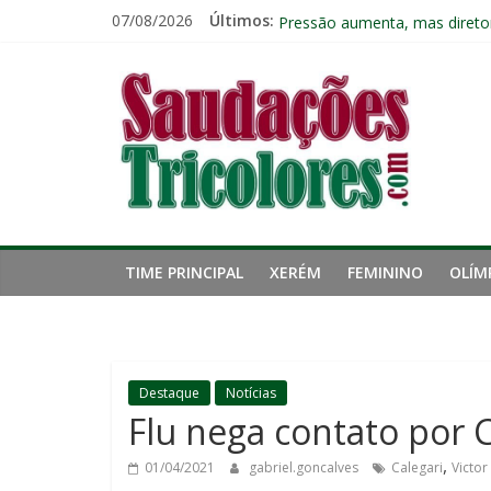
Pular
07/08/2026
Últimos:
Fluminense chega a seis jogo
para
Pressão aumenta, mas diretor
o
Saudações
Freguesia: Vasco é o time qu
conteúdo
Eliminação para o Vasco ampli
Reféns da própria inércia: A 
Tricolores
TIME PRINCIPAL
XERÉM
FEMININO
OLÍM
Destaque
Notícias
Flu nega contato por C
,
01/04/2021
gabriel.goncalves
Calegari
Victor