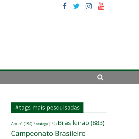
se de 2024
#tags mais pesquisadas
Brasileirão
(883)
André
(194)
Botafogo
(132)
Campeonato Brasileiro