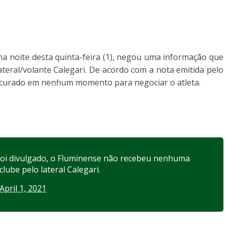
 na noite desta quinta-feira (1), negou uma informação que
ateral/volante Calegari. De acordo com a nota emitida pelo
procurado em nenhum momento para negociar o atleta.
oi divulgado, o Fluminense não recebeu nenhuma
be pelo lateral Calegari.
April 1, 2021