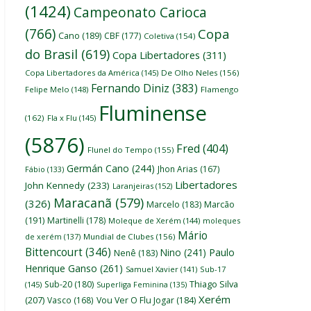
(1424)
Campeonato Carioca
(766)
Copa
Cano
(189)
CBF
(177)
Coletiva
(154)
do Brasil
(619)
Copa Libertadores
(311)
Copa Libertadores da América
(145)
De Olho Neles
(156)
Fernando Diniz
(383)
Felipe Melo
(148)
Flamengo
Fluminense
(162)
Fla x Flu
(145)
(5876)
Fred
(404)
Flunel do Tempo
(155)
Germán Cano
(244)
Jhon Arias
(167)
Fábio
(133)
Libertadores
John Kennedy
(233)
Laranjeiras
(152)
Maracanã
(579)
(326)
Marcelo
(183)
Marcão
(191)
Martinelli
(178)
Moleque de Xerém
(144)
moleques
Mário
de xerém
(137)
Mundial de Clubes
(156)
Bittencourt
(346)
Nino
(241)
Paulo
Nenê
(183)
Henrique Ganso
(261)
Samuel Xavier
(141)
Sub-17
Thiago Silva
Sub-20
(180)
(145)
Superliga Feminina
(135)
Xerém
(207)
Vasco
(168)
Vou Ver O Flu Jogar
(184)