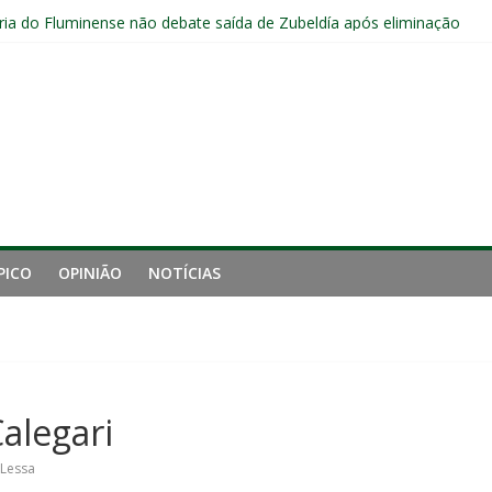
s sem vencer após eliminação para o Vasco
ia do Fluminense não debate saída de Zubeldía após eliminação
e mais derrotou o Fluminense de Zubeldía
a jejum do Fluminense para seis jogos, a pior sequência desde a cri
manutenção de Zubeldía e o risco de jogar o ano do Flu no lixo
PICO
OPINIÃO
NOTÍCIAS
alegari
 Lessa