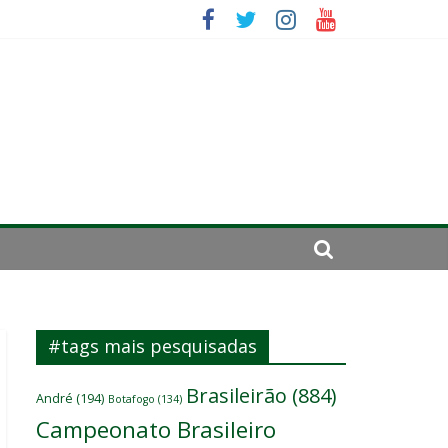
es
ará por cirurgia
elenco
#tags mais pesquisadas
Brasileirão
(884)
André
(194)
Botafogo
(134)
Campeonato Brasileiro