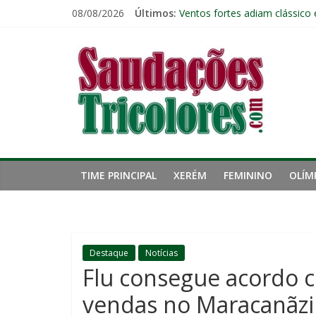
Pular
08/08/2026
Últimos:
Ventos fortes adiam clássico
para
Público geral já pode garanti
o
Saudações
Fred estreia no comando do 
conteúdo
John Kennedy tem lesão no li
Fluminense chega ao prazo fi
Tricolores
TIME PRINCIPAL
XERÉM
FEMININO
OLÍM
Destaque
Notícias
Flu consegue acordo 
vendas no Maracanãz