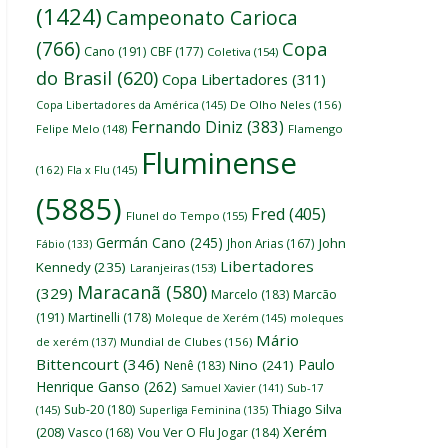
(1424)
Campeonato Carioca
(766)
Copa
Cano
(191)
CBF
(177)
Coletiva
(154)
do Brasil
(620)
Copa Libertadores
(311)
Copa Libertadores da América
(145)
De Olho Neles
(156)
Fernando Diniz
(383)
Felipe Melo
(148)
Flamengo
Fluminense
(162)
Fla x Flu
(145)
(5885)
Fred
(405)
Flunel do Tempo
(155)
Germán Cano
(245)
John
Jhon Arias
(167)
Fábio
(133)
Libertadores
Kennedy
(235)
Laranjeiras
(153)
Maracanã
(580)
(329)
Marcelo
(183)
Marcão
(191)
Martinelli
(178)
Moleque de Xerém
(145)
moleques
Mário
de xerém
(137)
Mundial de Clubes
(156)
Bittencourt
(346)
Paulo
Nino
(241)
Nenê
(183)
Henrique Ganso
(262)
Samuel Xavier
(141)
Sub-17
Thiago Silva
Sub-20
(180)
(145)
Superliga Feminina
(135)
Xerém
(208)
Vasco
(168)
Vou Ver O Flu Jogar
(184)