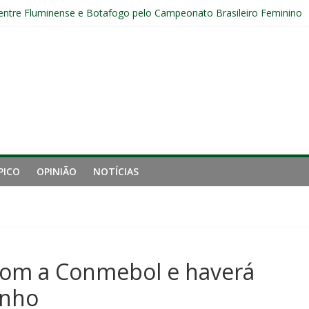
 entre Fluminense e Botafogo pelo Campeonato Brasileiro Feminino
r ingresso para Fluminense x Independiente Rivadavia pela Libertador
Sub-20 do Fluminense em duelo contra o Nova Iguaçu pelo Carioca
gamento cruzado do joelho direito confirmada pelo Fluminense e pass
nal da Libertadores com apenas duas contratações e sete saídas no 
PICO
OPINIÃO
NOTÍCIAS
com a Conmebol e haverá
inho