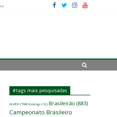
ico
da: “Tem que parar o jogo”
#tags mais pesquisadas
Brasileirão
(883)
André
(194)
Botafogo
(132)
Campeonato Brasileiro