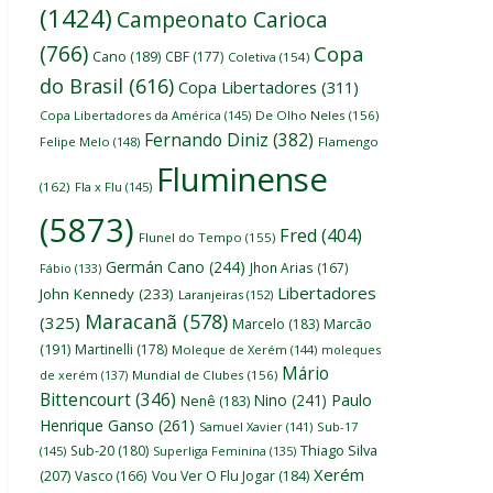
(1424)
Campeonato Carioca
(766)
Copa
Cano
(189)
CBF
(177)
Coletiva
(154)
do Brasil
(616)
Copa Libertadores
(311)
Copa Libertadores da América
(145)
De Olho Neles
(156)
Fernando Diniz
(382)
Felipe Melo
(148)
Flamengo
Fluminense
(162)
Fla x Flu
(145)
(5873)
Fred
(404)
Flunel do Tempo
(155)
Germán Cano
(244)
Jhon Arias
(167)
Fábio
(133)
Libertadores
John Kennedy
(233)
Laranjeiras
(152)
Maracanã
(578)
(325)
Marcelo
(183)
Marcão
(191)
Martinelli
(178)
Moleque de Xerém
(144)
moleques
Mário
de xerém
(137)
Mundial de Clubes
(156)
Bittencourt
(346)
Nino
(241)
Paulo
Nenê
(183)
Henrique Ganso
(261)
Samuel Xavier
(141)
Sub-17
Thiago Silva
Sub-20
(180)
(145)
Superliga Feminina
(135)
Xerém
(207)
Vasco
(166)
Vou Ver O Flu Jogar
(184)