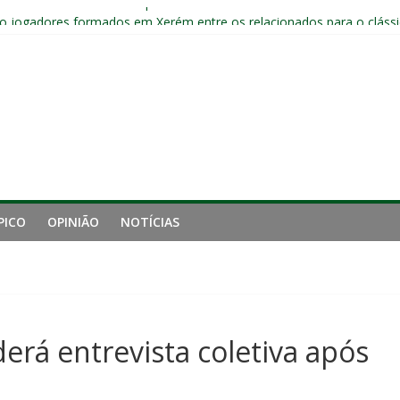
o e está eliminado da Copa do Brasil
o jogadores formados em Xerém entre os relacionados para o cláss
Fluminense após eliminação: “Não estou satisfeito”
o joelho e passará por exames no Fluminense
iro tempo ruim do Fluminense e cobra arbitragem em lance de panca
PICO
OPINIÃO
NOTÍCIAS
erá entrevista coletiva após