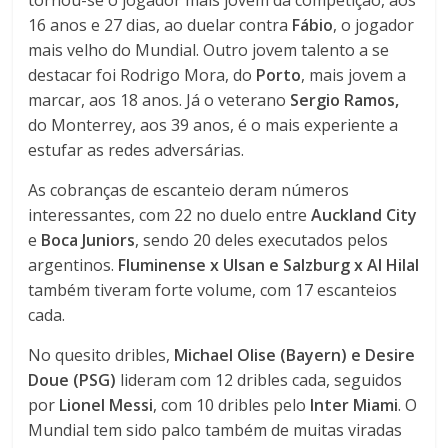
tornou-se o jogador mais jovem da competição, aos
16 anos e 27 dias, ao duelar contra
Fábio
, o jogador
mais velho do Mundial. Outro jovem talento a se
destacar foi Rodrigo Mora, do
Porto
, mais jovem a
marcar, aos 18 anos. Já o veterano
Sergio Ramos,
do Monterrey, aos 39 anos, é o mais experiente a
estufar as redes adversárias.
As cobranças de escanteio deram números
interessantes, com 22 no duelo entre
Auckland City
e
Boca Juniors
, sendo 20 deles executados pelos
argentinos.
Fluminense x Ulsan e Salzburg x Al Hilal
também tiveram forte volume, com 17 escanteios
cada.
No quesito dribles,
Michael Olise (Bayern) e Desire
Doue (PSG)
lideram com 12 dribles cada, seguidos
por
Lionel Messi
, com 10 dribles pelo
Inter Miami
. O
Mundial tem sido palco também de muitas viradas