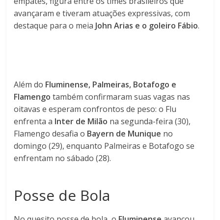
empates, figura entre os times brasileiros que
avançaram e tiveram atuações expressivas, com
destaque para o meia
John Arias e o goleiro Fábio
.
Além do
Fluminense, Palmeiras, Botafogo e
Flamengo
também confirmaram suas vagas nas
oitavas e esperam confrontos de peso: o Flu
enfrenta a
Inter de Milão
na segunda-feira (30),
Flamengo desafia o
Bayern de Munique
no
domingo (29), enquanto Palmeiras e Botafogo se
enfrentam no sábado (28).
Posse de Bola
No quesito posse de bola, o
Fluminense
avançou