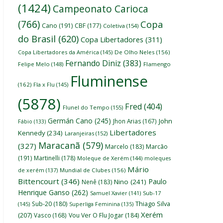
(1424)
Campeonato Carioca
(766)
Copa
Cano
(191)
CBF
(177)
Coletiva
(154)
do Brasil
(620)
Copa Libertadores
(311)
Copa Libertadores da América
(145)
De Olho Neles
(156)
Fernando Diniz
(383)
Felipe Melo
(148)
Flamengo
Fluminense
(162)
Fla x Flu
(145)
(5878)
Fred
(404)
Flunel do Tempo
(155)
Germán Cano
(245)
John
Jhon Arias
(167)
Fábio
(133)
Libertadores
Kennedy
(234)
Laranjeiras
(152)
Maracanã
(579)
(327)
Marcelo
(183)
Marcão
(191)
Martinelli
(178)
Moleque de Xerém
(144)
moleques
Mário
de xerém
(137)
Mundial de Clubes
(156)
Bittencourt
(346)
Paulo
Nino
(241)
Nenê
(183)
Henrique Ganso
(262)
Samuel Xavier
(141)
Sub-17
Thiago Silva
Sub-20
(180)
(145)
Superliga Feminina
(135)
Xerém
(207)
Vasco
(168)
Vou Ver O Flu Jogar
(184)