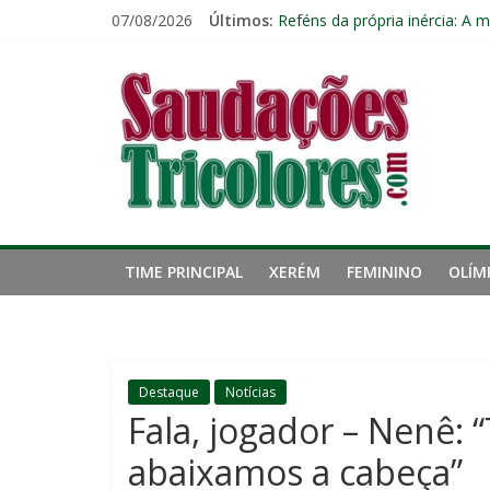
Pular
Eliminação para o Vasco ampli
07/08/2026
Últimos:
Reféns da própria inércia: A 
para
Fluminense pode perder três 
o
Saudações
Lesão de John Kennedy aumen
conteúdo
Freguesia: Vasco é o time qu
Tricolores
TIME PRINCIPAL
XERÉM
FEMININO
OLÍM
Destaque
Notícias
Fala, jogador – Nenê:
abaixamos a cabeça”