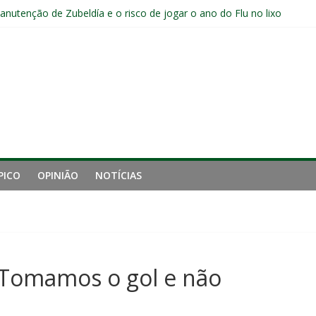
a jejum do Fluminense para seis jogos, a pior sequência desde a cri
manutenção de Zubeldía e o risco de jogar o ano do Flu no lixo
jogadores sem custos ao fim da temporada; veja a situação de cada
ta problemas do Fluminense para sequência decisiva da temporada
e mais derrotou o Fluminense de Zubeldía
PICO
OPINIÃO
NOTÍCIAS
 “Tomamos o gol e não