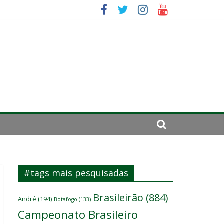
se de 2024
 um
#tags mais pesquisadas
Brasileirão
(884)
André
(194)
Botafogo
(133)
Campeonato Brasileiro