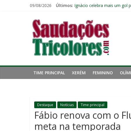
Pular
09/08/2026
Últimos:
Ignácio celebra mais um gol 
para
Ganso atinge limite de jogos 
o
Saudações
Zagueiro artilheiro: Ignácio 
conteúdo
Zubeldía vê boa atuação do F
Com os reservas, Fluminense
Tricolores
TIME PRINCIPAL
XERÉM
FEMININO
OLÍM
Destaque
Notícias
Time principal
Fábio renova com o Fl
meta na temporada