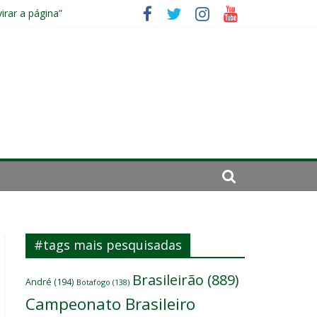
irar a página”
mportante”
#tags mais pesquisadas
Brasileirão
(889)
André
(194)
Botafogo
(138)
Campeonato Brasileiro