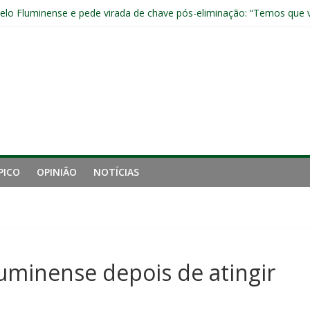
pelo Fluminense e pede virada de chave pós-eliminação: “Temos que v
no Brasileirão e fica no Fluminense
aproveita chance e vive grande fase no Fluminense
luminense contra o Botafogo e mira decisão: “Terça-feira é o mais i
 empata com o Botafogo no Nilton Santos
PICO
OPINIÃO
NOTÍCIAS
uminense depois de atingir