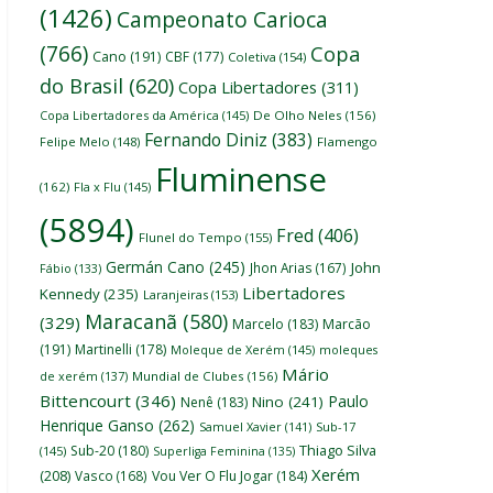
(1426)
Campeonato Carioca
(766)
Copa
Cano
(191)
CBF
(177)
Coletiva
(154)
do Brasil
(620)
Copa Libertadores
(311)
Copa Libertadores da América
(145)
De Olho Neles
(156)
Fernando Diniz
(383)
Felipe Melo
(148)
Flamengo
Fluminense
(162)
Fla x Flu
(145)
(5894)
Fred
(406)
Flunel do Tempo
(155)
Germán Cano
(245)
John
Jhon Arias
(167)
Fábio
(133)
Libertadores
Kennedy
(235)
Laranjeiras
(153)
Maracanã
(580)
(329)
Marcelo
(183)
Marcão
(191)
Martinelli
(178)
Moleque de Xerém
(145)
moleques
Mário
de xerém
(137)
Mundial de Clubes
(156)
Bittencourt
(346)
Paulo
Nino
(241)
Nenê
(183)
Henrique Ganso
(262)
Samuel Xavier
(141)
Sub-17
Thiago Silva
Sub-20
(180)
(145)
Superliga Feminina
(135)
Xerém
(208)
Vasco
(168)
Vou Ver O Flu Jogar
(184)