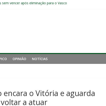
s sem vencer após eliminação para o Vasco
ia do Fluminense não debate saída de Zubeldía após eliminação
e mais derrotou o Fluminense de Zubeldía
a jejum do Fluminense para seis jogos, a pior sequência desde a cri
manutenção de Zubeldía e o risco de jogar o ano do Flu no lixo
PICO
OPINIÃO
NOTÍCIAS
encara o Vitória e aguarda
voltar a atuar