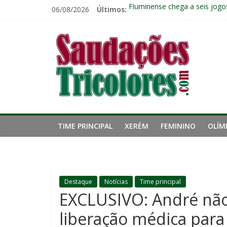
Pular
06/08/2026
Últimos:
Fluminense chega a seis jogo
para
Pressão aumenta, mas diretor
o
Saudações
Freguesia: Vasco é o time qu
conteúdo
Eliminação para o Vasco ampli
Reféns da própria inércia: A 
Tricolores
TIME PRINCIPAL
XERÉM
FEMININO
OLÍM
Destaque
Notícias
Time principal
EXCLUSIVO: André não 
liberação médica para 