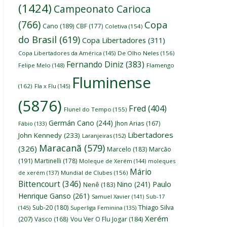
(1424)
Campeonato Carioca
(766)
Copa
Cano
(189)
CBF
(177)
Coletiva
(154)
do Brasil
(619)
Copa Libertadores
(311)
Copa Libertadores da América
(145)
De Olho Neles
(156)
Fernando Diniz
(383)
Felipe Melo
(148)
Flamengo
Fluminense
(162)
Fla x Flu
(145)
(5876)
Fred
(404)
Flunel do Tempo
(155)
Germán Cano
(244)
Jhon Arias
(167)
Fábio
(133)
Libertadores
John Kennedy
(233)
Laranjeiras
(152)
Maracanã
(579)
(326)
Marcelo
(183)
Marcão
(191)
Martinelli
(178)
Moleque de Xerém
(144)
moleques
Mário
de xerém
(137)
Mundial de Clubes
(156)
Bittencourt
(346)
Nino
(241)
Paulo
Nenê
(183)
Henrique Ganso
(261)
Samuel Xavier
(141)
Sub-17
Thiago Silva
Sub-20
(180)
(145)
Superliga Feminina
(135)
Xerém
(207)
Vasco
(168)
Vou Ver O Flu Jogar
(184)