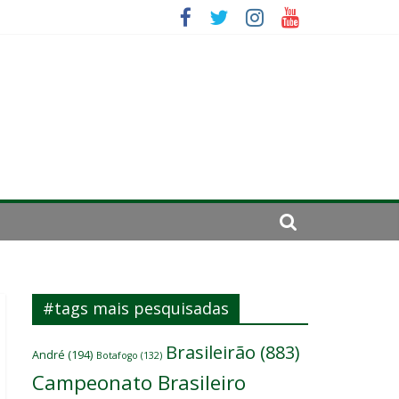
se de 2024
#tags mais pesquisadas
Brasileirão
(883)
André
(194)
Botafogo
(132)
Campeonato Brasileiro