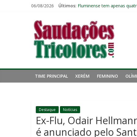
Pular
06/08/2026
Últimos:
Fluminense perde para o Vasc
para
Fluminense tem apenas quatr
o
Saudações
Zubeldía analisa trabalho no 
conteúdo
John Kennedy sofre torção n
Igor Rabello reconhece prime
Tricolores
TIME PRINCIPAL
XERÉM
FEMININO
OLÍM
Destaque
Notícias
Ex-Flu, Odair Hellmann
é anunciado pelo San