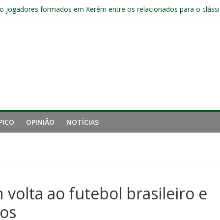
o e está eliminado da Copa do Brasil
o jogadores formados em Xerém entre os relacionados para o cláss
Fluminense após eliminação: “Não estou satisfeito”
o joelho e passará por exames no Fluminense
iro tempo ruim do Fluminense e cobra arbitragem em lance de panca
PICO
OPINIÃO
NOTÍCIAS
 volta ao futebol brasileiro e
tos