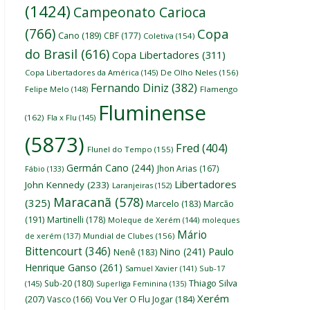
(1424)
Campeonato Carioca
(766)
Copa
Cano
(189)
CBF
(177)
Coletiva
(154)
do Brasil
(616)
Copa Libertadores
(311)
Copa Libertadores da América
(145)
De Olho Neles
(156)
Fernando Diniz
(382)
Felipe Melo
(148)
Flamengo
Fluminense
(162)
Fla x Flu
(145)
(5873)
Fred
(404)
Flunel do Tempo
(155)
Germán Cano
(244)
Jhon Arias
(167)
Fábio
(133)
Libertadores
John Kennedy
(233)
Laranjeiras
(152)
Maracanã
(578)
(325)
Marcelo
(183)
Marcão
(191)
Martinelli
(178)
Moleque de Xerém
(144)
moleques
Mário
de xerém
(137)
Mundial de Clubes
(156)
Bittencourt
(346)
Nino
(241)
Paulo
Nenê
(183)
Henrique Ganso
(261)
Samuel Xavier
(141)
Sub-17
Thiago Silva
Sub-20
(180)
(145)
Superliga Feminina
(135)
Xerém
(207)
Vasco
(166)
Vou Ver O Flu Jogar
(184)