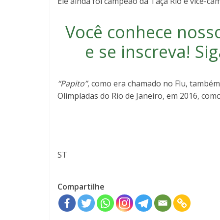
Ele ainda foi campeão da Taça Rio e vice-ca
Você conhece noss
e se inscreva
! S
“Papito”
, como era chamado no Flu, também 
Olimpíadas do Rio de Janeiro, em 2016, como 
ST
Compartilhe