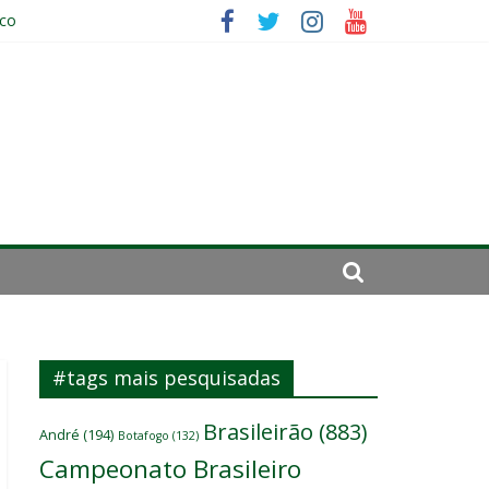
ico
da: “Tem que parar o jogo”
#tags mais pesquisadas
Brasileirão
(883)
André
(194)
Botafogo
(132)
Campeonato Brasileiro