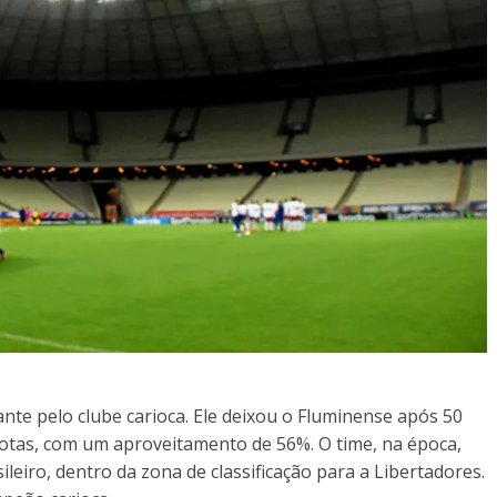
e pelo clube carioca. Ele deixou o Fluminense após 50
rrotas, com um aproveitamento de 56%. O time, na época,
eiro, dentro da zona de classificação para a Libertadores.