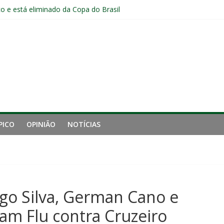
o e está eliminado da Copa do Brasil
o jogadores formados em Xerém entre os relacionados para o cláss
Fluminense após eliminação: “Não estou satisfeito”
o joelho e passará por exames no Fluminense
iro tempo ruim do Fluminense e cobra arbitragem em lance de panca
PICO
OPINIÃO
NOTÍCIAS
iago Silva, German Cano e
am Flu contra Cruzeiro