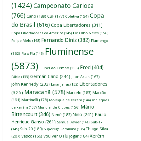
(1424)
Campeonato Carioca
(766)
Copa
Cano
(189)
CBF
(177)
Coletiva
(154)
do Brasil
(616)
Copa Libertadores
(311)
Copa Libertadores da América
(145)
De Olho Neles
(156)
Fernando Diniz
(382)
Felipe Melo
(148)
Flamengo
Fluminense
(162)
Fla x Flu
(145)
(5873)
Fred
(404)
Flunel do Tempo
(155)
Germán Cano
(244)
Jhon Arias
(167)
Fábio
(133)
Libertadores
John Kennedy
(233)
Laranjeiras
(152)
Maracanã
(578)
(325)
Marcelo
(183)
Marcão
(191)
Martinelli
(178)
Moleque de Xerém
(144)
moleques
Mário
de xerém
(137)
Mundial de Clubes
(156)
Bittencourt
(346)
Nino
(241)
Paulo
Nenê
(183)
Henrique Ganso
(261)
Samuel Xavier
(141)
Sub-17
Thiago Silva
Sub-20
(180)
(145)
Superliga Feminina
(135)
Xerém
(207)
Vasco
(166)
Vou Ver O Flu Jogar
(184)