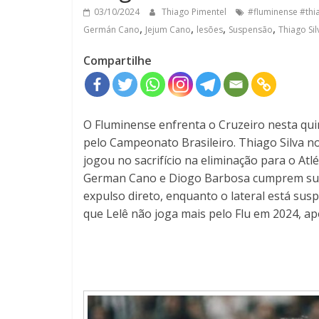
03/10/2024
Thiago Pimentel
#fluminense #thia
,
,
,
,
Germán Cano
Jejum Cano
lesões
Suspensão
Thiago Sil
Compartilhe
O Fluminense enfrenta o Cruzeiro nesta quin
pelo Campeonato Brasileiro. Thiago Silva no
jogou no sacrifício na eliminação para o Atl
German Cano e Diogo Barbosa cumprem susp
expulso direto, enquanto o lateral está sus
que Lelê não joga mais pelo Flu em 2024, a