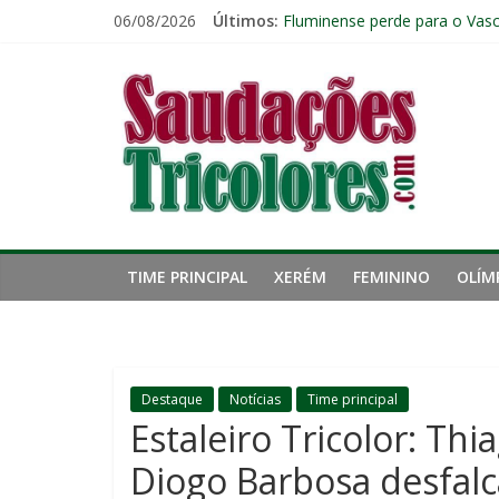
Pular
06/08/2026
Últimos:
Fluminense perde para o Vasc
para
Fluminense tem apenas quatr
o
Saudações
Zubeldía analisa trabalho no 
conteúdo
John Kennedy sofre torção n
Igor Rabello reconhece prime
Tricolores
TIME PRINCIPAL
XERÉM
FEMININO
OLÍM
Destaque
Notícias
Time principal
Estaleiro Tricolor: Th
Diogo Barbosa desfalc