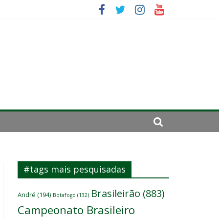
ico
da: “Tem que parar o jogo”
#tags mais pesquisadas
Brasileirão
(883)
André
(194)
Botafogo
(132)
Campeonato Brasileiro