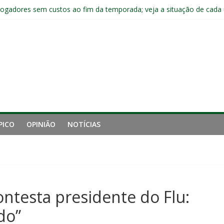
jogadores sem custos ao fim da temporada; veja a situação de cada
ta problemas do Fluminense para sequência decisiva da temporada
com Ruan Sales
 de gigantes da Inglaterra; Fluminense possui 10% dos direitos econ
PICO
OPINIÃO
NOTÍCIAS
ontesta presidente do Flu:
do”