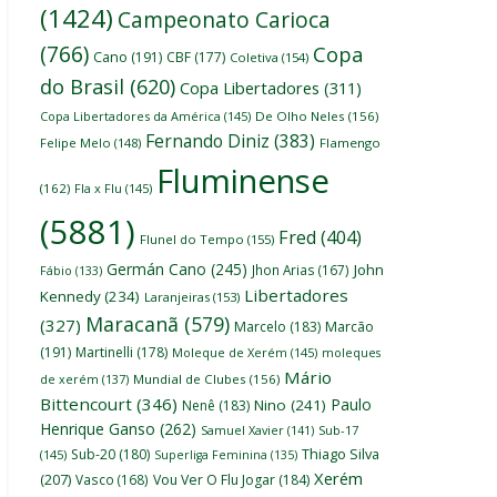
(1424)
Campeonato Carioca
(766)
Copa
Cano
(191)
CBF
(177)
Coletiva
(154)
do Brasil
(620)
Copa Libertadores
(311)
Copa Libertadores da América
(145)
De Olho Neles
(156)
Fernando Diniz
(383)
Felipe Melo
(148)
Flamengo
Fluminense
(162)
Fla x Flu
(145)
(5881)
Fred
(404)
Flunel do Tempo
(155)
Germán Cano
(245)
John
Jhon Arias
(167)
Fábio
(133)
Libertadores
Kennedy
(234)
Laranjeiras
(153)
Maracanã
(579)
(327)
Marcelo
(183)
Marcão
(191)
Martinelli
(178)
Moleque de Xerém
(145)
moleques
Mário
de xerém
(137)
Mundial de Clubes
(156)
Bittencourt
(346)
Paulo
Nino
(241)
Nenê
(183)
Henrique Ganso
(262)
Samuel Xavier
(141)
Sub-17
Thiago Silva
Sub-20
(180)
(145)
Superliga Feminina
(135)
Xerém
(207)
Vasco
(168)
Vou Ver O Flu Jogar
(184)