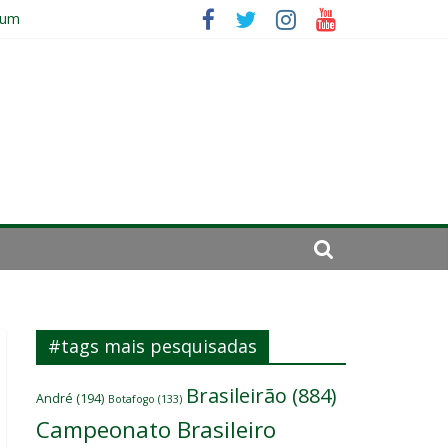
 um
ômicos do atacante
#tags mais pesquisadas
Brasileirão
(884)
André
(194)
Botafogo
(133)
Campeonato Brasileiro