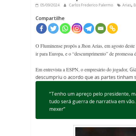
,
05/09/2024
Carlos Frederico Palermo
Arias
E
Compartilhe
O Fluminense propôs a Jhon Arias, em agosto deste 
ir para Europa, e o “descumprimento” de promessa 
Em entrevista a ESPN, o empresário do jogador,
Gi
descumpriu o acordo que as partes tinham 
“Tenho um apreço pelo presidente, m
tudo será guerra de narrativa em vão
mexer”