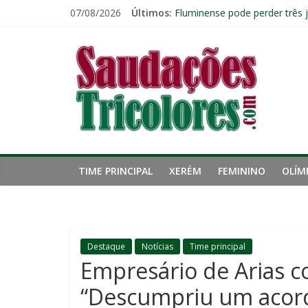
Pular
07/08/2026
Últimos:
Fluminense pode perder três 
para
Lesão de John Kennedy aumen
o
Saudações
Fluminense renova contrato 
conteúdo
Kauã Elias desperta interesse
Tricolores
TIME PRINCIPAL
XERÉM
FEMININO
OLÍM
Destaque
Notícias
Time principal
Empresário de Arias c
“Descumpriu um acor