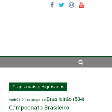
es
ará por cirurgia
elenco
#tags mais pesquisadas
Brasileirão
(884)
André
(194)
Botafogo
(134)
Campeonato Brasileiro