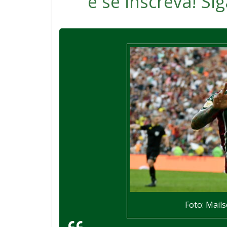
e se inscreva
! S
Foto: Mail