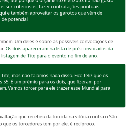
res, até porque o orçamento é enxuto. Eu não gosto
s ser criteriosos, fazer contratações pontuais.
ui e também aproveitar os garotos que vêm de
 de potencial
ambém. Um deles é sobre as possíveis convocações de
ar.
Os dois apareceram na lista de pré-convocados da
 listagem de Tite para o evento no fim de ano.
ite, mas não falamos nada disso. Fico feliz que os
os 55. É um prêmio para os dois, que fizeram por
bem. Vamos torcer para ele trazer esse Mundial para
altação que recebeu da torcida na vitória contra o São
o que os torcedores tem por ele, é recíproco.