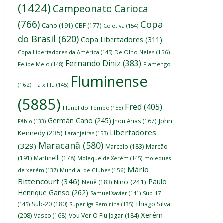
(1424)
Campeonato Carioca
(766)
Copa
Cano
(191)
CBF
(177)
Coletiva
(154)
do Brasil
(620)
Copa Libertadores
(311)
Copa Libertadores da América
(145)
De Olho Neles
(156)
Fernando Diniz
(383)
Felipe Melo
(148)
Flamengo
Fluminense
(162)
Fla x Flu
(145)
(5885)
Fred
(405)
Flunel do Tempo
(155)
Germán Cano
(245)
John
Jhon Arias
(167)
Fábio
(133)
Libertadores
Kennedy
(235)
Laranjeiras
(153)
Maracanã
(580)
(329)
Marcelo
(183)
Marcão
(191)
Martinelli
(178)
Moleque de Xerém
(145)
moleques
Mário
de xerém
(137)
Mundial de Clubes
(156)
Bittencourt
(346)
Paulo
Nino
(241)
Nenê
(183)
Henrique Ganso
(262)
Samuel Xavier
(141)
Sub-17
Thiago Silva
Sub-20
(180)
(145)
Superliga Feminina
(135)
Xerém
(208)
Vasco
(168)
Vou Ver O Flu Jogar
(184)