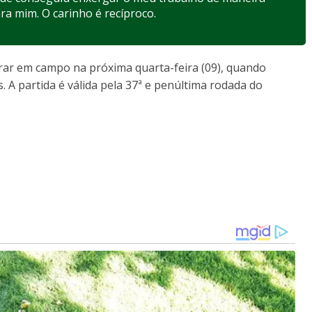
ra mim. O carinho é recíproco.
rar em campo na próxima quarta-feira (09), quando
 A partida é válida pela 37ª e penúltima rodada do