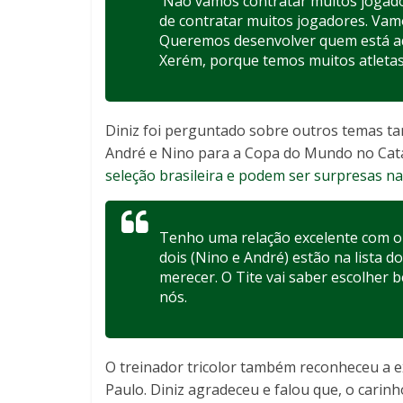
Não vamos contratar muitos jogado
de contratar muitos jogadores. Vamo
Queremos desenvolver quem está aq
Xerém, porque temos muitos atletas
Diniz foi perguntado sobre outros temas t
André e Nino para a Copa do Mundo no Cat
seleção brasileira e podem ser surpresas na
Tenho uma relação excelente com o T
dois (Nino e André) estão na lista d
merecer. O Tite vai saber escolher 
nós.
O treinador tricolor também reconheceu a ex
Paulo. Diniz agradeceu e falou que, o carinh