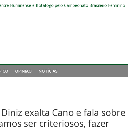
 entre Fluminense e Botafogo pelo Campeonato Brasileiro Feminino
r ingresso para Fluminense x Independiente Rivadavia pela Libertador
Sub-20 do Fluminense em duelo contra o Nova Iguaçu pelo Carioca
gamento cruzado do joelho direito confirmada pelo Fluminense e pass
nal da Libertadores com apenas duas contratações e sete saídas no 
PICO
OPINIÃO
NOTÍCIAS
Diniz exalta Cano e fala sobre
amos ser criteriosos, fazer