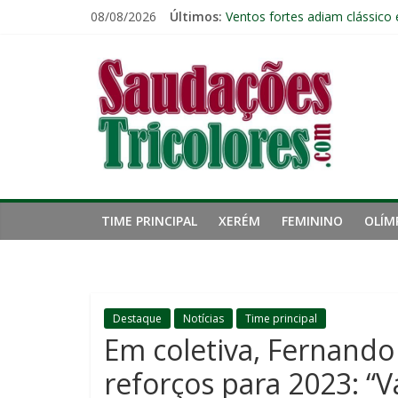
Pular
08/08/2026
Últimos:
Ventos fortes adiam clássico
para
Público geral já pode garanti
o
Saudações
Fred estreia no comando do 
conteúdo
John Kennedy tem lesão no li
Fluminense chega ao prazo fi
Tricolores
TIME PRINCIPAL
XERÉM
FEMININO
OLÍM
Destaque
Notícias
Time principal
Em coletiva, Fernando 
reforços para 2023: “V