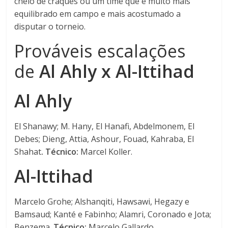
cheio de craques ou um time que é muito mais
equilibrado em campo e mais acostumado a
disputar o torneio.
Prováveis escalações
de
Al Ahly x Al-Ittihad
Al Ahly
El Shanawy; M. Hany, El Hanafi, Abdelmonem, El
Debes; Dieng, Attia, Ashour, Fouad, Kahraba, El
Shahat
. Técnico:
Marcel Koller.
Al-Ittihad
Marcelo Grohe; Alshanqiti, Hawsawi, Hegazy e
Bamsaud; Kanté e Fabinho; Alamri, Coronado e Jota;
Benzema.
Técnico:
Marcelo Gallardo.