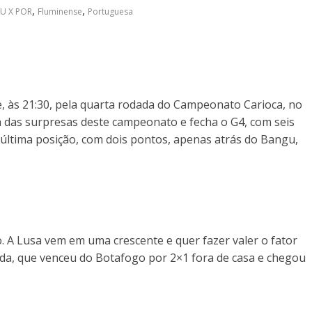
,
,
LU X POR
Fluminense
Portuguesa
, às 21:30, pela quarta rodada do Campeonato Carioca, no
a das surpresas deste campeonato e fecha o G4, com seis
última posição, com dois pontos, apenas atrás do Bangu,
. A Lusa vem em uma crescente e quer fazer valer o fator
onda, que venceu do Botafogo por 2×1 fora de casa e chegou