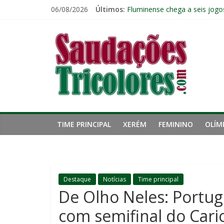
Pular
06/08/2026
Últimos:
Fluminense chega a seis jogo
para
Pressão aumenta, mas diretor
o
Saudações
Freguesia: Vasco é o time qu
conteúdo
Eliminação para o Vasco ampli
Reféns da própria inércia: A 
Tricolores
TIME PRINCIPAL
XERÉM
FEMININO
OLÍM
Destaque
Notícias
Time principal
De Olho Neles: Portug
com semifinal do Cari