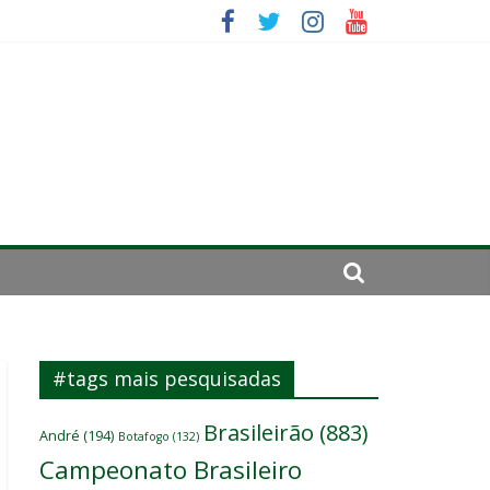
se de 2024
#tags mais pesquisadas
Brasileirão
(883)
André
(194)
Botafogo
(132)
Campeonato Brasileiro