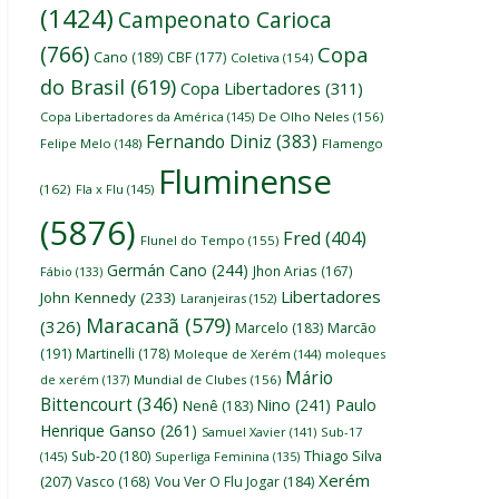
(1424)
Campeonato Carioca
(766)
Copa
Cano
(189)
CBF
(177)
Coletiva
(154)
do Brasil
(619)
Copa Libertadores
(311)
Copa Libertadores da América
(145)
De Olho Neles
(156)
Fernando Diniz
(383)
Felipe Melo
(148)
Flamengo
Fluminense
(162)
Fla x Flu
(145)
(5876)
Fred
(404)
Flunel do Tempo
(155)
Germán Cano
(244)
Jhon Arias
(167)
Fábio
(133)
Libertadores
John Kennedy
(233)
Laranjeiras
(152)
Maracanã
(579)
(326)
Marcelo
(183)
Marcão
(191)
Martinelli
(178)
Moleque de Xerém
(144)
moleques
Mário
de xerém
(137)
Mundial de Clubes
(156)
Bittencourt
(346)
Nino
(241)
Paulo
Nenê
(183)
Henrique Ganso
(261)
Samuel Xavier
(141)
Sub-17
Thiago Silva
Sub-20
(180)
(145)
Superliga Feminina
(135)
Xerém
(207)
Vasco
(168)
Vou Ver O Flu Jogar
(184)