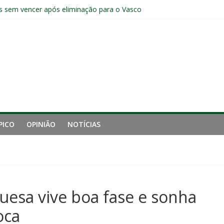
s sem vencer após eliminação para o Vasco
ia do Fluminense não debate saída de Zubeldía após eliminação
e mais derrotou o Fluminense de Zubeldía
a jejum do Fluminense para seis jogos, a pior sequência desde a cri
manutenção de Zubeldía e o risco de jogar o ano do Flu no lixo
PICO
OPINIÃO
NOTÍCIAS
uesa vive boa fase e sonha
oca