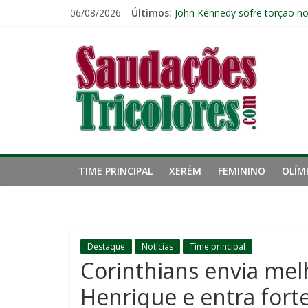
Pular
06/08/2026
Últimos:
John Kennedy sofre torção n
para
Igor Rabello reconhece prime
o
Saudações
Fluminense chega a seis jogo
conteúdo
Pressão aumenta, mas diretor
Zubeldía analisa trabalho no 
Tricolores
TIME PRINCIPAL
XERÉM
FEMININO
OLÍM
Destaque
Notícias
Time principal
Corinthians envia mel
Henrique e entra forte