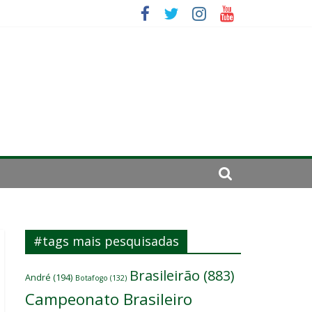
da: “Tem que parar o jogo”
#tags mais pesquisadas
Brasileirão
(883)
André
(194)
Botafogo
(132)
Campeonato Brasileiro