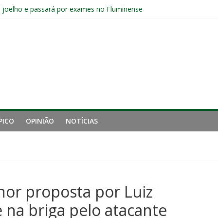
o joelho e passará por exames no Fluminense
iro tempo ruim do Fluminense e cobra arbitragem em lance de panca
s sem vencer após eliminação para o Vasco
ia do Fluminense não debate saída de Zubeldía após eliminação
Fluminense após eliminação: “Não estou satisfeito”
PICO
OPINIÃO
NOTÍCIAS
hor proposta por Luiz
 na briga pelo atacante