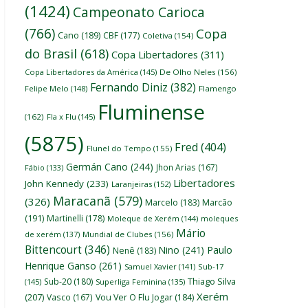
(1424)
Campeonato Carioca
(766)
Copa
Cano
(189)
CBF
(177)
Coletiva
(154)
do Brasil
(618)
Copa Libertadores
(311)
Copa Libertadores da América
(145)
De Olho Neles
(156)
Fernando Diniz
(382)
Felipe Melo
(148)
Flamengo
Fluminense
(162)
Fla x Flu
(145)
(5875)
Fred
(404)
Flunel do Tempo
(155)
Germán Cano
(244)
Jhon Arias
(167)
Fábio
(133)
Libertadores
John Kennedy
(233)
Laranjeiras
(152)
Maracanã
(579)
(326)
Marcelo
(183)
Marcão
(191)
Martinelli
(178)
Moleque de Xerém
(144)
moleques
Mário
de xerém
(137)
Mundial de Clubes
(156)
Bittencourt
(346)
Nino
(241)
Paulo
Nenê
(183)
Henrique Ganso
(261)
Samuel Xavier
(141)
Sub-17
Thiago Silva
Sub-20
(180)
(145)
Superliga Feminina
(135)
Xerém
(207)
Vasco
(167)
Vou Ver O Flu Jogar
(184)