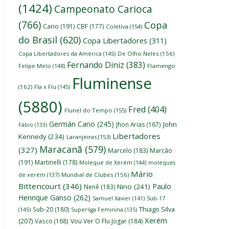
(1424)
Campeonato Carioca
(766)
Copa
Cano
(191)
CBF
(177)
Coletiva
(154)
do Brasil
(620)
Copa Libertadores
(311)
Copa Libertadores da América
(145)
De Olho Neles
(156)
Fernando Diniz
(383)
Felipe Melo
(148)
Flamengo
Fluminense
(162)
Fla x Flu
(145)
(5880)
Fred
(404)
Flunel do Tempo
(155)
Germán Cano
(245)
John
Jhon Arias
(167)
Fábio
(133)
Libertadores
Kennedy
(234)
Laranjeiras
(153)
Maracanã
(579)
(327)
Marcelo
(183)
Marcão
(191)
Martinelli
(178)
Moleque de Xerém
(144)
moleques
Mário
de xerém
(137)
Mundial de Clubes
(156)
Bittencourt
(346)
Paulo
Nino
(241)
Nenê
(183)
Henrique Ganso
(262)
Samuel Xavier
(141)
Sub-17
Thiago Silva
Sub-20
(180)
(145)
Superliga Feminina
(135)
Xerém
(207)
Vasco
(168)
Vou Ver O Flu Jogar
(184)