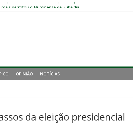
ta problemas do Fluminense para sequência decisiva da temporada
e mais derrotou o Fluminense de Zubeldía
 de gigantes da Inglaterra; Fluminense possui 10% dos direitos econ
ai fechar sede de Laranjeiras a partir das 12h desta sexta
jogadores sem custos ao fim da temporada; veja a situação de cada
PICO
OPINIÃO
NOTÍCIAS
ssos da eleição presidencial