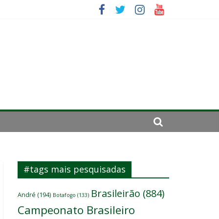
ômicos do atacante
 um
#tags mais pesquisadas
Brasileirão
(884)
André
(194)
Botafogo
(133)
Campeonato Brasileiro