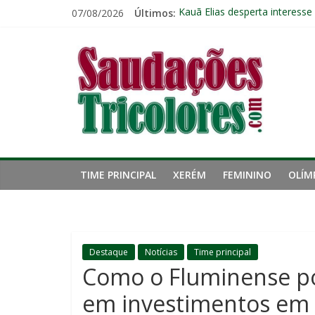
Pular
07/08/2026
Últimos:
Kauã Elias desperta interesse
para
Ventania no Rio: Fluminense v
o
Saudações
Ventos fortes adiam clássico
conteúdo
Público geral já pode garanti
Fluminense renova contrato 
Tricolores
TIME PRINCIPAL
XERÉM
FEMININO
OLÍM
Destaque
Notícias
Time principal
Como o Fluminense po
em investimentos em 