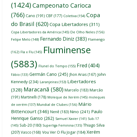
(1424)
Campeonato Carioca
(766)
Copa
Cano
(191)
CBF
(177)
Coletiva
(154)
do Brasil
(620)
Copa Libertadores
(311)
Copa Libertadores da América
(145)
De Olho Neles
(156)
Fernando Diniz
(383)
Felipe Melo
(148)
Flamengo
Fluminense
(162)
Fla x Flu
(145)
(5883)
Fred
(404)
Flunel do Tempo
(155)
Germán Cano
(245)
John
Jhon Arias
(167)
Fábio
(133)
Libertadores
Kennedy
(234)
Laranjeiras
(153)
Maracanã
(580)
(328)
Marcelo
(183)
Marcão
(191)
Martinelli
(178)
Moleque de Xerém
(145)
moleques
Mário
de xerém
(137)
Mundial de Clubes
(156)
Bittencourt
(346)
Paulo
Nino
(241)
Nenê
(183)
Henrique Ganso
(262)
Samuel Xavier
(141)
Sub-17
Thiago Silva
Sub-20
(180)
(145)
Superliga Feminina
(135)
Xerém
(207)
Vasco
(168)
Vou Ver O Flu Jogar
(184)