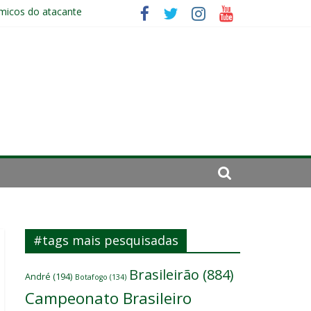
ômicos do atacante
es
#tags mais pesquisadas
Brasileirão
(884)
André
(194)
Botafogo
(134)
Campeonato Brasileiro