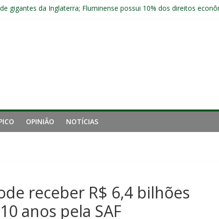
 de gigantes da Inglaterra; Fluminense possui 10% dos direitos econ
ai fechar sede de Laranjeiras a partir das 12h desta sexta
 entre Fluminense e Botafogo pelo Campeonato Brasileiro Feminino
r ingresso para Fluminense x Independiente Rivadavia pela Libertador
com Ruan Sales
PICO
OPINIÃO
NOTÍCIAS
de receber R$ 6,4 bilhões
10 anos pela SAF