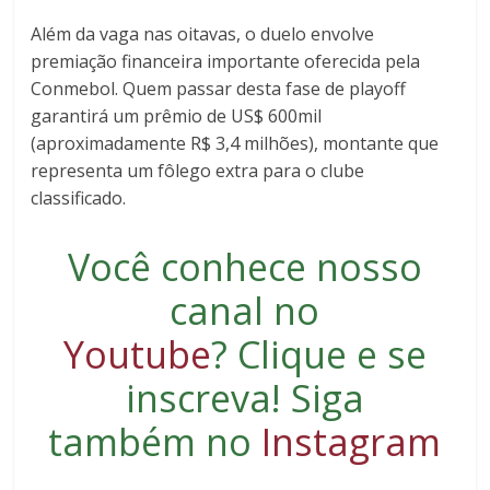
Além da vaga nas oitavas, o duelo envolve
premiação financeira importante oferecida pela
Conmebol. Quem passar desta fase de playoff
garantirá um prêmio de US$
600
mi
l
(
a
p
ro
x
ima
d
am
e
n
t
e
R$
3,4 milhões), montante que
representa um fôlego extra para o clube
classificado.
Você conhece nosso
canal no
Youtube
?
Clique e se
inscreva
! Siga
também no
Instagram