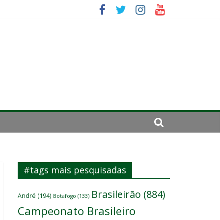
se de 2024
 um
#tags mais pesquisadas
Brasileirão
(884)
André
(194)
Botafogo
(133)
Campeonato Brasileiro