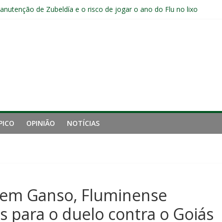
a jejum do Fluminense para seis jogos, a pior sequência desde a cri
manutenção de Zubeldía e o risco de jogar o ano do Flu no lixo
jogadores sem custos ao fim da temporada; veja a situação de cada
ta problemas do Fluminense para sequência decisiva da temporada
e mais derrotou o Fluminense de Zubeldía
PICO
OPINIÃO
NOTÍCIAS
sem Ganso, Fluminense
s para o duelo contra o Goiás