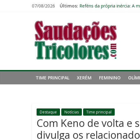
Pular
07/08/2026
Últimos:
Eliminação para o Vasco ampli
para
Reféns da própria inércia: A 
o
Saudações
Fluminense pode perder três 
conteúdo
Lesão de John Kennedy aumen
Freguesia: Vasco é o time qu
Tricolores
TIME PRINCIPAL
XERÉM
FEMININO
OLÍM
Destaque
Notícias
Time principal
Com Keno de volta e 
divulga os relacionado