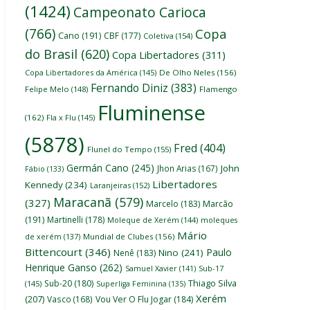
(1424)
Campeonato Carioca
(766)
Copa
Cano
(191)
CBF
(177)
Coletiva
(154)
do Brasil
(620)
Copa Libertadores
(311)
Copa Libertadores da América
(145)
De Olho Neles
(156)
Fernando Diniz
(383)
Felipe Melo
(148)
Flamengo
Fluminense
(162)
Fla x Flu
(145)
(5878)
Fred
(404)
Flunel do Tempo
(155)
Germán Cano
(245)
John
Jhon Arias
(167)
Fábio
(133)
Libertadores
Kennedy
(234)
Laranjeiras
(152)
Maracanã
(579)
(327)
Marcelo
(183)
Marcão
(191)
Martinelli
(178)
Moleque de Xerém
(144)
moleques
Mário
de xerém
(137)
Mundial de Clubes
(156)
Bittencourt
(346)
Paulo
Nino
(241)
Nenê
(183)
Henrique Ganso
(262)
Samuel Xavier
(141)
Sub-17
Thiago Silva
Sub-20
(180)
(145)
Superliga Feminina
(135)
Xerém
(207)
Vasco
(168)
Vou Ver O Flu Jogar
(184)