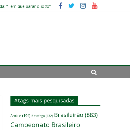
da: “Tem que parar o jogo”
ico
#tags mais pesquisadas
Brasileirão
(883)
André
(194)
Botafogo
(132)
Campeonato Brasileiro