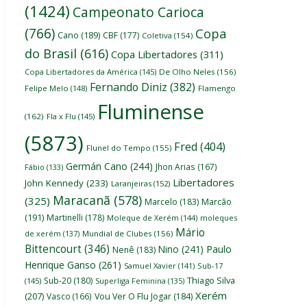
(1424)
Campeonato Carioca
(766)
Copa
Cano
(189)
CBF
(177)
Coletiva
(154)
do Brasil
(616)
Copa Libertadores
(311)
Copa Libertadores da América
(145)
De Olho Neles
(156)
Fernando Diniz
(382)
Felipe Melo
(148)
Flamengo
Fluminense
(162)
Fla x Flu
(145)
(5873)
Fred
(404)
Flunel do Tempo
(155)
Germán Cano
(244)
Jhon Arias
(167)
Fábio
(133)
Libertadores
John Kennedy
(233)
Laranjeiras
(152)
Maracanã
(578)
(325)
Marcelo
(183)
Marcão
(191)
Martinelli
(178)
Moleque de Xerém
(144)
moleques
Mário
de xerém
(137)
Mundial de Clubes
(156)
Bittencourt
(346)
Nino
(241)
Paulo
Nenê
(183)
Henrique Ganso
(261)
Samuel Xavier
(141)
Sub-17
Thiago Silva
Sub-20
(180)
(145)
Superliga Feminina
(135)
Xerém
(207)
Vasco
(166)
Vou Ver O Flu Jogar
(184)