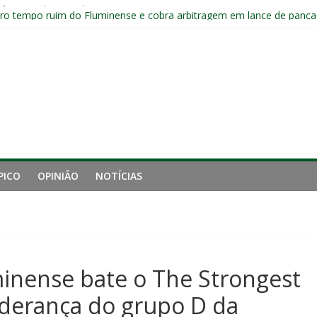
o joelho e passará por exames no Fluminense
iro tempo ruim do Fluminense e cobra arbitragem em lance de panca
o e está eliminado da Copa do Brasil
o jogadores formados em Xerém entre os relacionados para o cláss
Fluminense após eliminação: “Não estou satisfeito”
PICO
OPINIÃO
NOTÍCIAS
inense bate o The Strongest
liderança do grupo D da