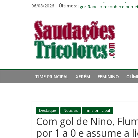
Pular
06/08/2026
Últimos:
John Kennedy sofre torção n
para
Igor Rabello reconhece prime
o
Saudações
Fluminense perde para o Vasc
conteúdo
Fluminense tem apenas quatr
Zubeldía analisa trabalho no 
Tricolores
TIME PRINCIPAL
XERÉM
FEMININO
OLÍM
Destaque
Notícias
Time principal
Com gol de Nino, Flum
por 1 a 0 e assume a 