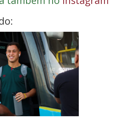
iga também no
Instagram
do: