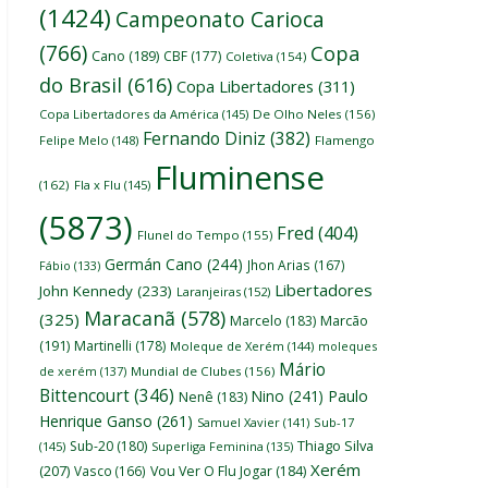
(1424)
Campeonato Carioca
(766)
Copa
Cano
(189)
CBF
(177)
Coletiva
(154)
do Brasil
(616)
Copa Libertadores
(311)
Copa Libertadores da América
(145)
De Olho Neles
(156)
Fernando Diniz
(382)
Felipe Melo
(148)
Flamengo
Fluminense
(162)
Fla x Flu
(145)
(5873)
Fred
(404)
Flunel do Tempo
(155)
Germán Cano
(244)
Jhon Arias
(167)
Fábio
(133)
Libertadores
John Kennedy
(233)
Laranjeiras
(152)
Maracanã
(578)
(325)
Marcelo
(183)
Marcão
(191)
Martinelli
(178)
Moleque de Xerém
(144)
moleques
Mário
de xerém
(137)
Mundial de Clubes
(156)
Bittencourt
(346)
Nino
(241)
Paulo
Nenê
(183)
Henrique Ganso
(261)
Samuel Xavier
(141)
Sub-17
Thiago Silva
Sub-20
(180)
(145)
Superliga Feminina
(135)
Xerém
(207)
Vasco
(166)
Vou Ver O Flu Jogar
(184)