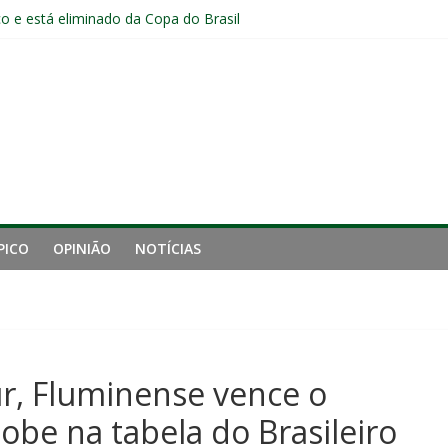
o e está eliminado da Copa do Brasil
o jogadores formados em Xerém entre os relacionados para o cláss
Fluminense após eliminação: “Não estou satisfeito”
o joelho e passará por exames no Fluminense
iro tempo ruim do Fluminense e cobra arbitragem em lance de panca
PICO
OPINIÃO
NOTÍCIAS
r, Fluminense vence o
obe na tabela do Brasileiro