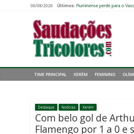
Pular
06/08/2026
Últimos:
Fluminense perde para o Vasc
para
Fluminense tem apenas quatr
o
Saudações
Zubeldía analisa trabalho no 
conteúdo
John Kennedy sofre torção n
Igor Rabello reconhece prime
Tricolores
TIME PRINCIPAL
XERÉM
FEMININO
OLÍM
Destaque
Notícias
Xerém
Com belo gol de Arthu
Flamengo por 1 a 0 e s