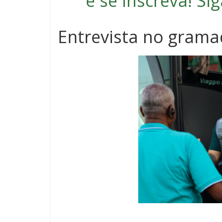
e se inscreva
! S
Entrevista no grama