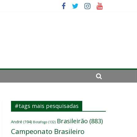
ico
da: “Tem que parar o jogo”
#tags mais pesquisadas
Brasileirão
(883)
André
(194)
Botafogo
(132)
Campeonato Brasileiro