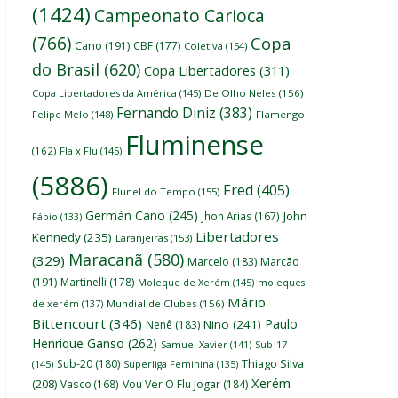
(1424)
Campeonato Carioca
(766)
Copa
Cano
(191)
CBF
(177)
Coletiva
(154)
do Brasil
(620)
Copa Libertadores
(311)
Copa Libertadores da América
(145)
De Olho Neles
(156)
Fernando Diniz
(383)
Felipe Melo
(148)
Flamengo
Fluminense
(162)
Fla x Flu
(145)
(5886)
Fred
(405)
Flunel do Tempo
(155)
Germán Cano
(245)
John
Jhon Arias
(167)
Fábio
(133)
Libertadores
Kennedy
(235)
Laranjeiras
(153)
Maracanã
(580)
(329)
Marcelo
(183)
Marcão
(191)
Martinelli
(178)
Moleque de Xerém
(145)
moleques
Mário
de xerém
(137)
Mundial de Clubes
(156)
Bittencourt
(346)
Paulo
Nino
(241)
Nenê
(183)
Henrique Ganso
(262)
Samuel Xavier
(141)
Sub-17
Thiago Silva
Sub-20
(180)
(145)
Superliga Feminina
(135)
Xerém
(208)
Vasco
(168)
Vou Ver O Flu Jogar
(184)