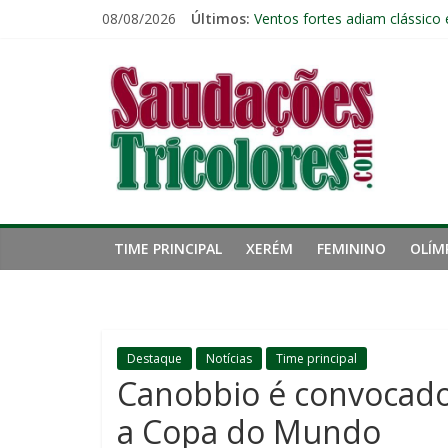
Pular
08/08/2026
Últimos:
Fluminense chega ao prazo fi
para
Ventos fortes adiam clássico
o
Saudações
Cria de Xerém, zagueiro do Fl
conteúdo
Fred estreia no comando do 
John Kennedy tem lesão no li
Tricolores
TIME PRINCIPAL
XERÉM
FEMININO
OLÍM
Destaque
Notícias
Time principal
Canobbio é convocado
a Copa do Mundo