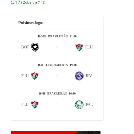
(317)
Zubeldía
(148)
Próximos Jogos
HOJE
BRASILEIRÃO
21:00
BOT
FLU
11/08
LIBERTADORES
19:00
FLU
IRV
16/08
BRASILEIRÃO
16:30
FLU
PAL