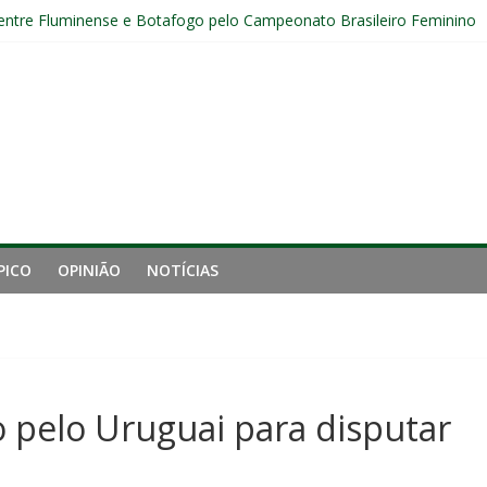
nal da Libertadores com apenas duas contratações e sete saídas no 
 entre Fluminense e Botafogo pelo Campeonato Brasileiro Feminino
uminense estreia no time principal do New York City
Sub-20 do Fluminense em duelo contra o Nova Iguaçu pelo Carioca
gamento cruzado do joelho direito confirmada pelo Fluminense e pass
PICO
OPINIÃO
NOTÍCIAS
 pelo Uruguai para disputar