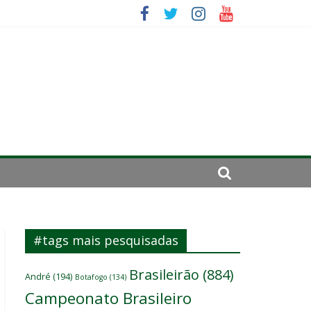
elenco
ará por cirurgia
#tags mais pesquisadas
Brasileirão
(884)
André
(194)
Botafogo
(134)
Campeonato Brasileiro