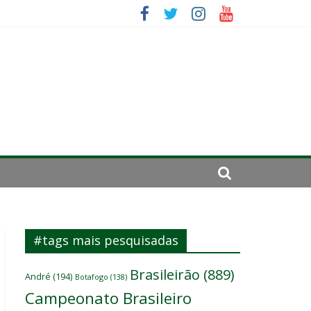
irar a página”
mportante”
#tags mais pesquisadas
Brasileirão
(889)
André
(194)
Botafogo
(138)
Campeonato Brasileiro