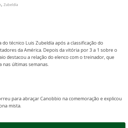
,
e
Zubeldía
a do técnico
Luis Zubeldía
após a classificação do
tadores da América
. Depois da vitória por 3 a 1 sobre o
io destacou a relação do elenco com o treinador, que
ida nas últimas semanas.
 correu para abraçar Canobbio na comemoração e explicou
ona mista.