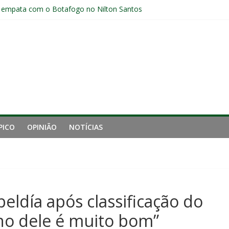
 empata com o Botafogo no Nilton Santos
pelo Fluminense e pede virada de chave pós-eliminação: “Temos que v
 de ingressos vendidos para Fluminense x Rivadavia
aproveita chance e vive grande fase no Fluminense
luminense contra o Botafogo e mira decisão: “Terça-feira é o mais i
PICO
OPINIÃO
NOTÍCIAS
ldía após classificação do
ho dele é muito bom”