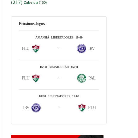
(317)
Zubeldía
(150)
Próximos Jogos
AMANHÃ
LIBERTADORES
19:00
FLU
IRV
16/08
BRASILEIRÃO
16:30
FLU
PAL
18/08
LIBERTADORES
19:00
IRV
FLU