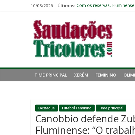
Pular
10/08/2026
Últimos:
Com os reservas, Fluminense
para
Ignácio celebra mais um gol 
o
Saudações
Casa cheia! Confira a parcial
conteúdo
Zagueiro artilheiro: Ignácio 
Zubeldía vê boa atuação do F
Tricolores
TIME PRINCIPAL
XERÉM
FEMININO
OLÍM
Destaque
Futebol Feminino
Time principal
Canobbio defende Zube
Fluminense: “O trabal