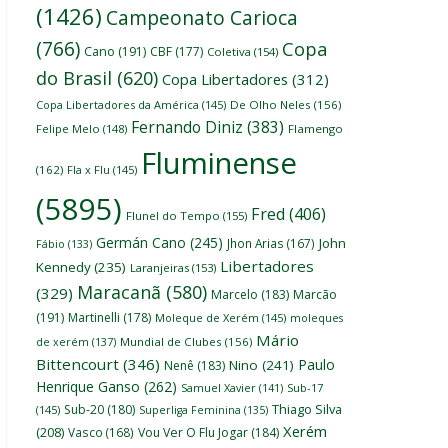
(1426)
Campeonato Carioca
(766)
Copa
Cano
(191)
CBF
(177)
Coletiva
(154)
do Brasil
(620)
Copa Libertadores
(312)
Copa Libertadores da América
(145)
De Olho Neles
(156)
Fernando Diniz
(383)
Felipe Melo
(148)
Flamengo
Fluminense
(162)
Fla x Flu
(145)
(5895)
Fred
(406)
Flunel do Tempo
(155)
Germán Cano
(245)
John
Jhon Arias
(167)
Fábio
(133)
Libertadores
Kennedy
(235)
Laranjeiras
(153)
Maracanã
(580)
(329)
Marcelo
(183)
Marcão
(191)
Martinelli
(178)
Moleque de Xerém
(145)
moleques
Mário
de xerém
(137)
Mundial de Clubes
(156)
Bittencourt
(346)
Paulo
Nino
(241)
Nenê
(183)
Henrique Ganso
(262)
Samuel Xavier
(141)
Sub-17
Thiago Silva
Sub-20
(180)
(145)
Superliga Feminina
(135)
Xerém
(208)
Vasco
(168)
Vou Ver O Flu Jogar
(184)