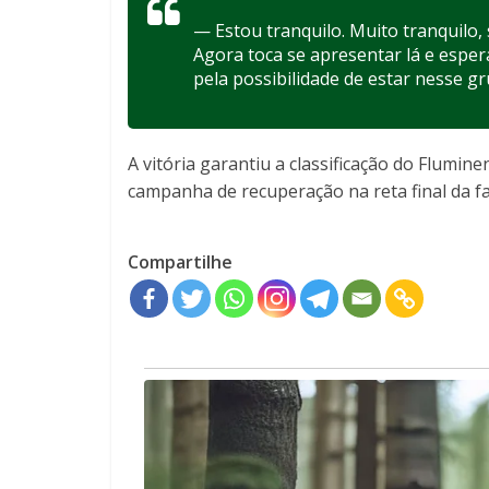
— Estou tranquilo. Muito tranquilo, 
Agora toca se apresentar lá e espera
pela possibilidade de estar nesse g
A vitória garantiu a classificação do Flumin
campanha de recuperação na reta final da f
Compartilhe