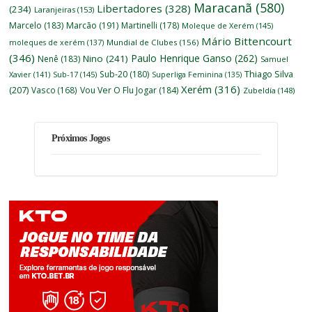
Maracanã
(580)
Libertadores
(328)
(234)
Laranjeiras
(153)
Marcelo
(183)
Marcão
(191)
Martinelli
(178)
Moleque de Xerém
(145)
Mário Bittencourt
moleques de xerém
(137)
Mundial de Clubes
(156)
(346)
Paulo Henrique Ganso
(262)
Nino
(241)
Nenê
(183)
Samuel
Thiago Silva
Sub-20
(180)
Xavier
(141)
Sub-17
(145)
Superliga Feminina
(135)
Xerém
(316)
(207)
Vasco
(168)
Vou Ver O Flu Jogar
(184)
Zubeldía
(148)
Próximos Jogos