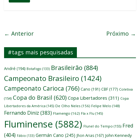
← Anterior
Próximo →
#tags mais pesquisadas
Brasileirão
(884)
André
(194)
Botafogo
(133)
Campeonato Brasileiro
(1424)
Campeonato Carioca
(766)
Cano
(191)
CBF
(177)
Coletiva
Copa do Brasil
(620)
Copa Libertadores
(311)
(154)
Copa
Libertadores da América
(145)
De Olho Neles
(156)
Felipe Melo
(148)
Fernando Diniz
(383)
Flamengo
(162)
Fla x Flu
(145)
Fluminense
(5882)
Fred
Flunel do Tempo
(155)
(404)
Germán Cano
(245)
John Kennedy
Jhon Arias
(167)
Fábio
(133)