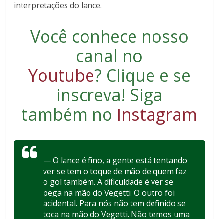
interpretações do lance.
Você conhece nosso
canal no
Youtube
?
Clique e se
inscreva
! Siga
também no
Instagram
— O lance é fino, a gente está tentando
ver se tem o toque de mão de quem faz
o gol também. A dificuldade é ver se
pega na mão do Vegetti. O outro foi
acidental. Para nós não tem definido se
toca na mão do Vegetti. Não temos uma